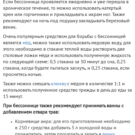
Если бессонница проявляется ежедневно и уже перешла в
хроническое течение, то можно использовать натертый
хрен или горчичники и прикладывать к икрам ног. Также
рекомендуют на ночь под подушку закладывать березовый
веник.
Очень популярным средством для борьбы с бессонницей
является
мёд
, можно также использовать медовую воду, для
этого необходимо в стакане теплой воды растворить две
столовые ложки мёда и использовать полученную жидкость
по следующей схеме: 0,5 стакана за 30 минут до сна, 0,25
стакана, когда будете пытаться заснуть, и 0,25 стакана, если
проснетесь ночью.
Также можно смешать
клюкву
с мёдом в количестве 1:1 и
использовать полученное средство трижды в день до еды за
15 минут.
При бессоннице также рекомендуют принимать ванны с
добавлением отвара трав:
Корневище аира: для его приготовления необходимо
в 250 г средства добавить 3 л холодной воды и
прокипятить, затем процедить и залить в
ванну
.