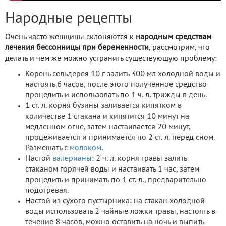
Народные рецепты
Очень часто женщины склоняются к
народным средствам
лечения бессонницы при беременности
, рассмотрим, что
делать и чем же можно устранить существующую проблему:
Корень сельдерея 10 г залить 300 мл холодной воды и
настоять 6 часов, после этого полученное средство
процедить и использовать по 1 ч. л. трижды в день.
1 ст. л. корня бузины заливается кипятком в
количестве 1 стакана и кипятится 10 минут на
медленном огне, затем настаивается 20 минут,
процеживается и принимается по 2 ст. л. перед сном.
Размешать с
молоком
.
Настой
валерианы
: 2 ч. л. корня травы залить
стаканом горячей воды и настаивать 1 час, затем
процедить и принимать по 1 ст. л., предварительно
подогревая.
Настой из сухого пустырника: на стакан холодной
воды использовать 2 чайные ложки травы, настоять в
течение 8 часов, можно оставить на ночь и выпить