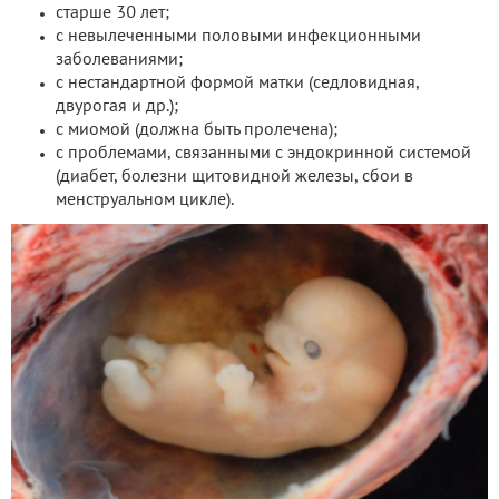
старше 30 лет;
с невылеченными половыми инфекционными
заболеваниями;
с нестандартной формой матки (седловидная,
двурогая и др.);
с миомой (должна быть пролечена);
с проблемами, связанными с эндокринной системой
(диабет, болезни щитовидной железы, сбои в
менструальном цикле).