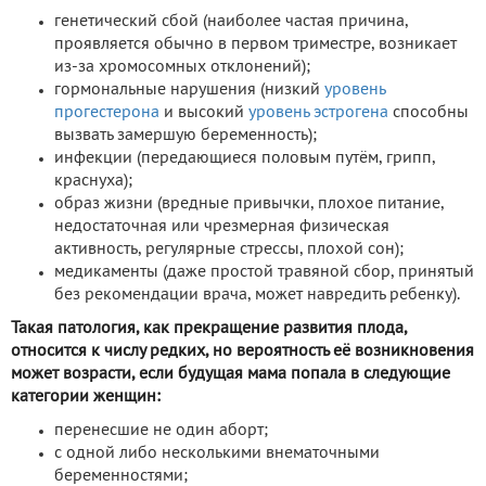
генетический сбой (наиболее частая причина,
проявляется обычно в первом триместре, возникает
из-за хромосомных отклонений);
гормональные нарушения (низкий
уровень
прогестерона
и высокий
уровень эстрогена
способны
вызвать замершую беременность);
инфекции (передающиеся половым путём, грипп,
краснуха);
образ жизни (вредные привычки, плохое питание,
недостаточная или чрезмерная физическая
активность, регулярные стрессы, плохой сон);
медикаменты (даже простой травяной сбор, принятый
без рекомендации врача, может навредить ребенку).
Такая патология, как прекращение развития плода,
относится к числу редких, но вероятность её возникновения
может возрасти, если будущая мама попала в следующие
категории женщин:
перенесшие не один аборт;
с одной либо несколькими внематочными
беременностями;