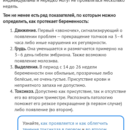
индивидуальны и нередко могут не проявляться несколько
недель.
Тем не менее есть ряд показателей, по которым можно
определить, как протекает беременность:
Движение.
Первый «звоночек», сигнализирующий о
появлении проблем — прекращение толчков на 3–4
часа либо иные нарушения их регулярности.
Грудь.
Она уменьшается и размягчается примерно на
3–6 день гибели эмбриона. Также возможно
появление молозива.
Выделения.
В период с 14 до 26 недели
беременности они обильные, прозрачные либо
белёсые, не очень густые. Присутствие крови и
неприятного запаха не допустимо.
Токсикоз.
Допустимо как присутствие, так и отсутствие
его во втором триместре. Распознать патологию
поможет его резкое прекращение (в первом случае)
либо появление (во втором).
Узнайте,
как проявляется и как облегчить
течение токсикоза в первом
и
во втором