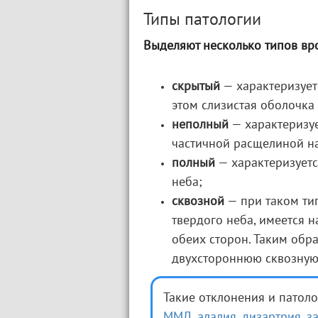
Типы патологии
Выделяют несколько типов вр
скрытый
— характеризует
этом слизистая оболочка 
неполный
— характеризуе
частичной расщелиной н
полный
— характеризуетс
неба;
сквозной
— при таком ти
твердого неба, имеется 
обеих сторон. Таким обр
двухстороннюю сквозную
Такие отклонения и патоло
ММД
,
алалия
,
дизартрия
,
з