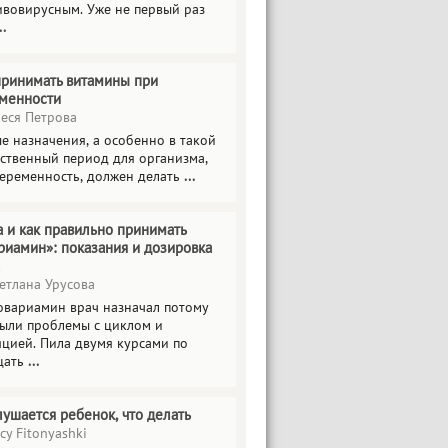
ивовирусным. Уже не первый раз
..
принимать витамины при
менности
еся Петрова
е назначения, а особенно в такой
тственный период для организма,
беременность, должен делать
...
а и как правильно принимать
риамин»: показания и дозировка
етлана Урусова
овариамин врач назначал потому
были проблемы с циклом и
яцией. Пила двумя курсами по
цать
...
лушается ребенок, что делать
cy Fitonyashki