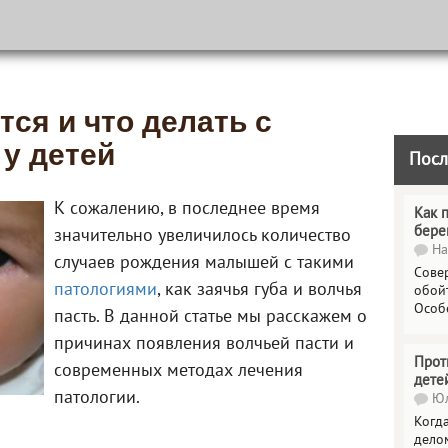
ся и что делать с
 у детей
Посл
К сожалению, в последнее время
Как 
бере
значительно увеличилось количество
На
случаев рождения малышей с такими
Сове
патологиями
, как заячья губа и волчья
обойт
Особ
пасть. В данной статье мы расскажем о
причинах появления волчьей пасти и
Прот
современных методах лечения
дете
патологии.
Юл
Когда
делом