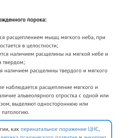
ожденного порока:
ся расщеплением мышц мягкого неба, при
остается в целостности;
тся наличием расщелины на мягкой небе и
а твердом;
я наличием расщелины твердого и мягкого
пе наблюдается расщепление мягкого и
наличие альвеолярного отростка с одной или
азом, выделяют одностороннюю или
 патологию.
гии, как
перинатальное поражение ЦНС
,
адержка психического развития
и
энкопрез