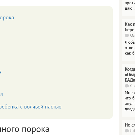
прот
даю
.
порока
Как 
бере
Ол
Любы
отве
как 
Когд
я
«Ова
БАДа
Св
Мне 
ия
что 
овул
ебенка с волчьей пастью
двад
Не с
ного порока
Jui