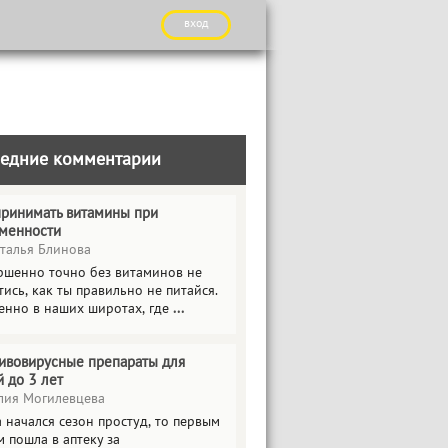
вход
едние комментарии
принимать витамины при
менности
талья Блинова
ршенно точно без витаминов не
ись, как ты правильно не питайся.
енно в наших широтах, где
...
ивовирусные препараты для
й до 3 лет
ия Могилевцева
 начался сезон простуд, то первым
 пошла в аптеку за