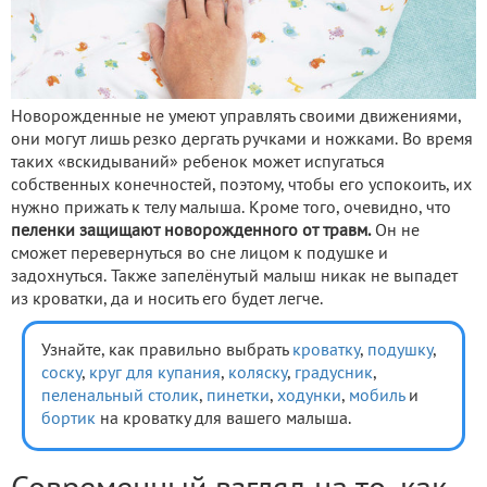
Новорожденные не умеют управлять своими движениями,
они могут лишь резко дергать ручками и ножками. Во время
таких «вскидываний» ребенок может испугаться
собственных конечностей, поэтому, чтобы его успокоить, их
нужно прижать к телу малыша. Кроме того, очевидно, что
пеленки защищают новорожденного от травм.
Он не
сможет перевернуться во сне лицом к подушке и
задохнуться. Также запелёнутый малыш никак не выпадет
из кроватки, да и носить его будет легче.
Узнайте, как правильно выбрать
кроватку
,
подушку
,
соску
,
круг для купания
,
коляску
,
градусник
,
пеленальный столик
,
пинетки
,
ходунки
,
мобиль
и
бортик
на кроватку для вашего малыша.