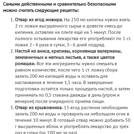
Самыми действенными и сравнительно безопасными
можно считать следующие рецепты:
Отвар из ягод инжира.
На 250 мл кипятка нужно взять
2 ст. ложки высушенного сырья и довести смесь до
кипения, оставляя на плите ещё на 5 минут. После
полного остывания лекарства его употребляют по 1 ст.
ложке 2–4 раза в сутки, 3–6 дней подряд.
Настой из аниса, крапивы, корневища валерианы,
земляничных и мятных листьев, а также цветов
ромашки.
Все эти ингредиенты нужно смешать в
равном количестве, после чего 1 ст. ложку сбора
залить 200 мл кипящей воды и оставить для
настаивания в течение 1,5 часа. В завершение
подготовки остаётся только процедить настой, а затем
принимать по 0,5 стакана дважды в день (утром и
вечером) после очередного приёма пищи.
Отвар из крыжовника.
15 ягод растения необходимо
залить 200 мл воды и проварить на небольшом огне в
течение 10 минут. В готовый отвар можно добавить 50
г высушенных яблок и употреблять лекарство до трёх
раз в сутки (по 100 мл за раз).