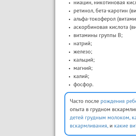
ниацин, никотиновая кисл
ретинол, бета-каротин (в
альфа-токоферол (витами
аскорбиновая кислота (ви
витамины группы В;
натрий;
железо;
кальций;
магний;
калий;
фосфор.
Часто после
рождения реб
опыта в грудном вскармли
детей грудным молоком,
к
вскармливания,
и
какие в