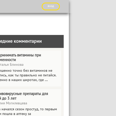
вход
едние комментарии
принимать витамины при
менности
талья Блинова
ршенно точно без витаминов не
ись, как ты правильно не питайся.
енно в наших широтах, где
...
ивовирусные препараты для
й до 3 лет
ия Могилевцева
 начался сезон простуд, то первым
 пошла в аптеку за