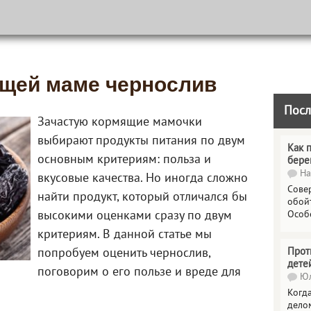
щей маме чернослив
Посл
Зачастую кормящие мамочки
выбирают продукты питания по двум
Как 
основным критериям: польза и
бере
На
вкусовые качества. Но иногда сложно
Сове
найти продукт, который отличался бы
обойт
высокими оценками сразу по двум
Особ
критериям. В данной статье мы
Прот
попробуем оценить чернослив,
дете
поговорим о его пользе и вреде для
Юл
Когда
делом