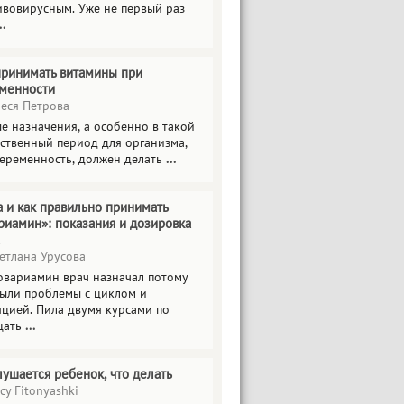
ивовирусным. Уже не первый раз
..
принимать витамины при
менности
еся Петрова
е назначения, а особенно в такой
тственный период для организма,
беременность, должен делать
...
а и как правильно принимать
риамин»: показания и дозировка
етлана Урусова
овариамин врач назначал потому
были проблемы с циклом и
яцией. Пила двумя курсами по
цать
...
лушается ребенок, что делать
cy Fitonyashki