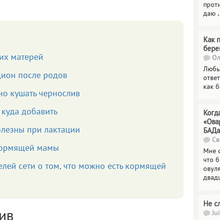
прот
даю
.
Как 
бере
их матерей
Ол
Любы
цион после родов
отве
как 
но кушать чернослив
 куда добавить
Когд
«Ова
олезны при лактации
БАДа
Св
кормящей мамы
Мне 
что 
лей сети о том, что можно есть кормящей
овул
двад
Не с
ив
Jui