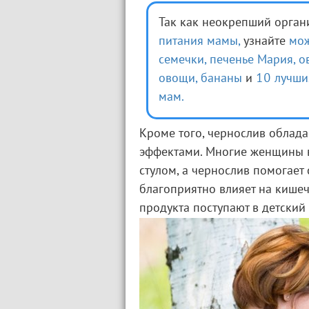
Так как неокрепший орга
питания мамы,
узнайте
мож
семечки,
печенье Мария,
о
овощи,
бананы
и
10 лучши
мам.
Кроме того, чернослив облад
эффектами. Многие женщины 
стулом, а чернослив помогает 
благоприятно влияет на кише
продукта поступают в детский