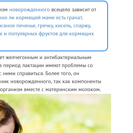
низм
новорожденного
всецело зависит от
но ли кормящей маме есть гранат,
всяное печенье,
гречку,
кисель,
спаржу,
х и популярных фруктов для кормящих
ает желчегонным и антибактериальным
в период лактации имеют проблемы со
с ними справиться. Более того, он
чник новорожденного, так как компоненты
 организм вместе с материнским молоком.