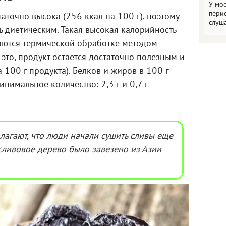
У мо
пери
аточно высока (256 ккал на 100 г), поэтому
слуш
ь диетическим. Такая высокая калорийность
даются термической обработке методом
 это, продукт остается достаточно полезным и
а 100 г продукта). Белков и жиров в 100 г
нимальное количество: 2,3 г и 0,7 г
лагают, что люди начали сушить сливы еще
ю сливовое дерево было завезено из Азии