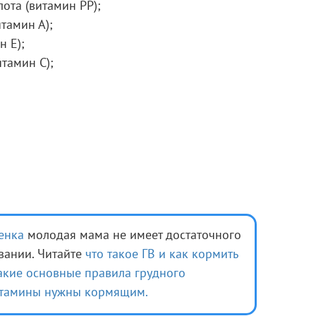
ота (витамин РР);
итамин А);
н Е);
тамин С);
енка
молодая мама не имеет достаточного
вании. Читайте
что такое ГВ и как кормить
акие основные правила грудного
итамины нужны кормящим.