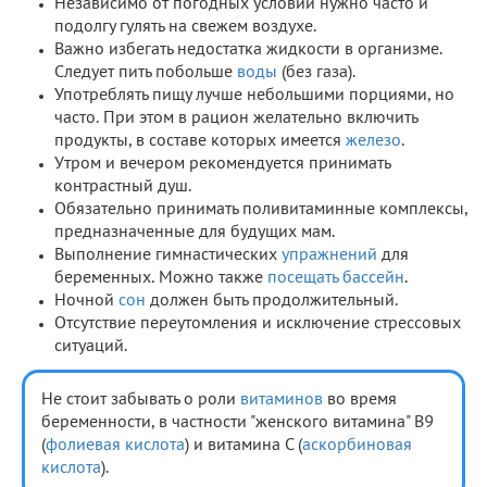
Независимо от погодных условий нужно часто и
подолгу гулять на свежем воздухе.
Важно избегать недостатка жидкости в организме.
Следует пить побольше
воды
(без газа).
Употреблять пищу лучше небольшими порциями, но
часто. При этом в рацион желательно включить
продукты, в составе которых имеется
железо
.
Утром и вечером рекомендуется принимать
контрастный душ.
Обязательно принимать поливитаминные комплексы,
предназначенные для будущих мам.
Выполнение гимнастических
упражнений
для
беременных. Можно также
посещать бассейн
.
Ночной
сон
должен быть продолжительный.
Отсутствие переутомления и исключение стрессовых
ситуаций.
Не стоит забывать о роли
витаминов
во время
беременности, в частности "женского витамина" B9
(
фолиевая кислота
) и витамина C (
аскорбиновая
кислота
).