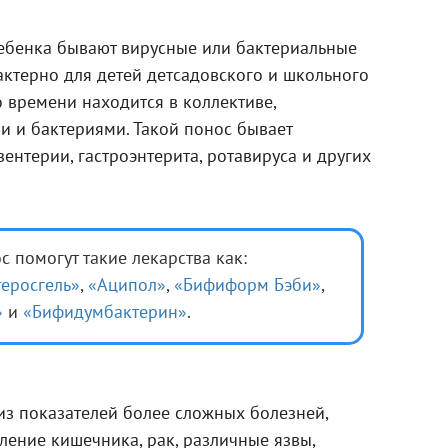
ебенка бывают вирусные или бактериальные
ктерно для детей детсадовского и школьного
о времени находится в коллективе,
 и бактериями. Такой понос бывает
изентерии, гастроэнтерита, ротавируса и других
 помогут такие лекарства как:
теросгель»
,
«Аципол»
,
«Бифиформ Бэби»
,
»
и
«Бифидумбактерин»
.
из показателей более сложных болезней,
аление кишечника, рак, различные язвы,