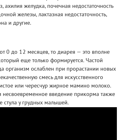
з, ахилия желудка, почечная недостаточность
очной железы, лактазная недостаточность,
на и другие.
 от 0 до 12 месяцев, то диарея — это вполне
который еще только формируется. Частой
гда организм ослаблен при прорастании новых
некачественную смесь для искусственного
истое или чересчур жирное мамино молоко.
и несвоевременное введение прикорма также
 стула у грудных малышей.