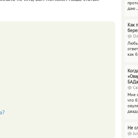
прот
даю
.
Как 
бере
Ол
Любы
отве
как 
Когд
«Ова
БАДа
Св
Мне 
что 
овул
двад
а?
Не с
Jui