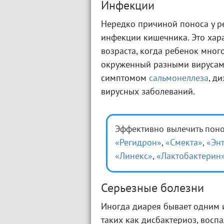
Инфекции
Нередко причиной поноса у р
инфекции кишечника. Это хара
возраста, когда ребенок мног
окруженный разными вирусами
симптомом
сальмонеллеза
, д
вирусных заболеваний.
Эффективно вылечить понос
«Регидрон»
,
«Смекта»
,
«Эн
«Линекс»
,
«Лактобактерин
Серьезные болезни
Иногда диарея бывает одним 
таких как дисбактериоз, восп