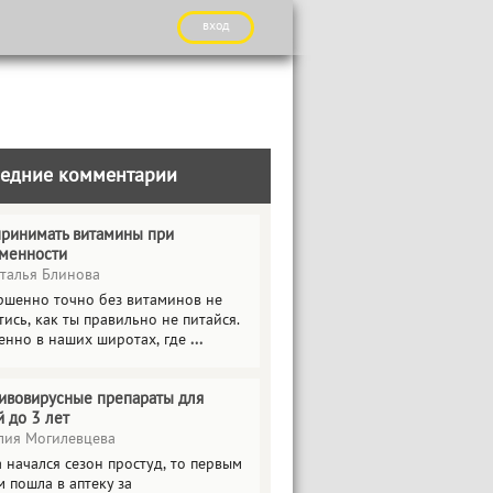
вход
едние комментарии
принимать витамины при
менности
талья Блинова
ршенно точно без витаминов не
ись, как ты правильно не питайся.
енно в наших широтах, где
...
ивовирусные препараты для
й до 3 лет
ия Могилевцева
 начался сезон простуд, то первым
 пошла в аптеку за