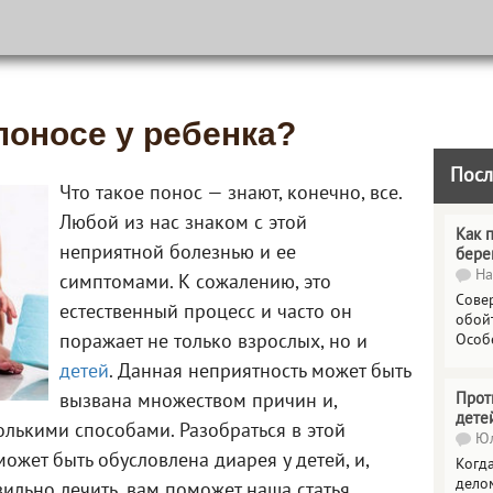
поносе у ребенка?
Посл
Что такое понос — знают, конечно, все.
Любой из нас знаком с этой
Как 
неприятной болезнью и ее
бере
На
симптомами. К сожалению, это
Сове
естественный процесс и часто он
обойт
поражает не только взрослых, но и
Особ
детей
. Данная неприятность может быть
Прот
вызвана множеством причин и,
дете
колькими способами. Разобраться в этой
Юл
может быть обусловлена диарея у детей, и,
Когда
делом
вильно лечить, вам поможет наша статья.