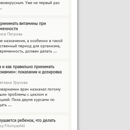
ивовирусным. Уже не первый раз
..
принимать витамины при
менности
еся Петрова
е назначения, а особенно в такой
тственный период для организма,
беременность, должен делать
...
а и как правильно принимать
риамин»: показания и дозировка
етлана Урусова
овариамин врач назначал потому
были проблемы с циклом и
яцией. Пила двумя курсами по
цать
...
лушается ребенок, что делать
cy Fitonyashki