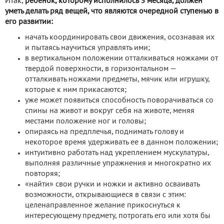
Итак,
ребенок, которому исполнилось 3 месяца, должен
уметь делать ряд вещей, что являются очередной ступенью в
его развитии:
начать координировать свои движения, осознавая их
и пытаясь научиться управлять ими;
в вертикальном положении отталкиваться ножками от
твердой поверхности, в горизонтальном —
отталкивать ножками предметы, мячик или игрушку,
которые к ним прикасаются;
уже может появиться способность поворачиваться со
спины на живот и вокруг себя на животе, меняя
местами положение ног и головы;
опираясь на предплечья, поднимать голову и
некоторое время удерживать ее в данном положении;
интуитивно работать над укреплением мускулатуры,
выполняя различные упражнения и многократно их
повторяя;
«найти» свои ручки и ножки и активно осваивать
возможности, открывающиеся в связи с этим:
целенаправленное желание прикоснуться к
интересующему предмету, потрогать его или хотя бы