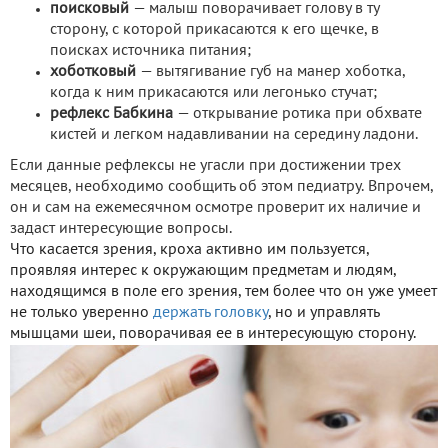
поисковый
— малыш поворачивает голову в ту
сторону, с которой прикасаются к его щечке, в
поисках источника питания;
хоботковый
— вытягивание губ на манер хоботка,
когда к ним прикасаются или легонько стучат;
рефлекс Бабкина
— открывание ротика при обхвате
кистей и легком надавливании на середину ладони.
Если данные рефлексы не угасли при достижении трех
месяцев, необходимо сообщить об этом педиатру. Впрочем,
он и сам на ежемесячном осмотре проверит их наличие и
задаст интересующие вопросы.
Что касается зрения, кроха активно им пользуется,
проявляя интерес к окружающим предметам и людям,
находящимся в поле его зрения, тем более что он уже умеет
не только уверенно
держать головку
, но и управлять
мышцами шеи, поворачивая ее в интересующую сторону.