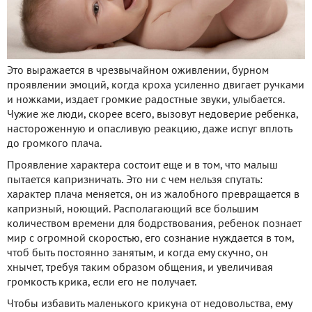
Это выражается в чрезвычайном оживлении, бурном
проявлении эмоций, когда кроха усиленно двигает ручками
и ножками, издает громкие радостные звуки, улыбается.
Чужие же люди, скорее всего, вызовут недоверие ребенка,
настороженную и опасливую реакцию, даже испуг вплоть
до громкого плача.
Проявление характера состоит еще и в том, что малыш
пытается капризничать. Это ни с чем нельзя спутать:
характер плача меняется, он из жалобного превращается в
капризный, ноющий. Располагающий все большим
количеством времени для бодрствования, ребенок познает
мир с огромной скоростью, его сознание нуждается в том,
чтоб быть постоянно занятым, и когда ему скучно, он
хнычет, требуя таким образом общения, и увеличивая
громкость крика, если его не получает.
Чтобы избавить маленького крикуна от недовольства, ему