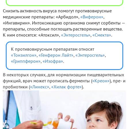
Снизить активность вируса помогут противовирусные
медицинские препараты: «Арбидол»,
«Виферон»
,
«Ингавирин». Интоксикацию организма снимут сорбенты —
препараты, способные поглощать растворенные вещества.
К ним относятся: «Атоксил»,
«Энтеросгель»
,
«Смекта»
.
К противовирусным препаратам относят
«Тонзилгон»
,
«Генферон Лайт»
,
«Энтеросгель»
,
«Гриппферон»
,
«Изофра»
.
В некоторых случаях, для нормализации пищеварительных
функций, врач может прописать ферменты (
«Креон»
), пре- и
пробиотики (
«Линекс»
,
«Хилак форте»
).