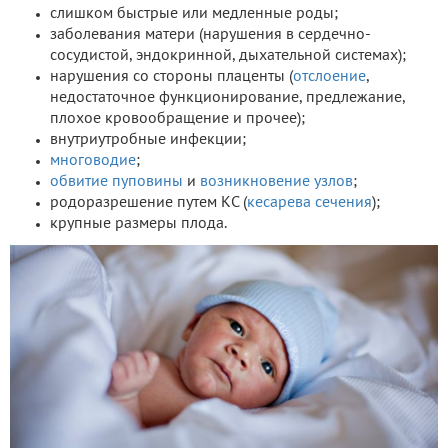
слишком быстрые или медленные роды;
заболевания матери (нарушения в сердечно-
сосудистой, эндокринной, дыхательной системах);
нарушения со стороны плаценты (
отслоение
,
недостаточное функционирование, предлежание,
плохое кровообращение и прочее);
внутриутробные инфекции;
многоводие
;
обвитие пуповины
и
возникновение узлов
;
родоразрешение путем КС (
кесарева сечения
);
крупные размеры плода.