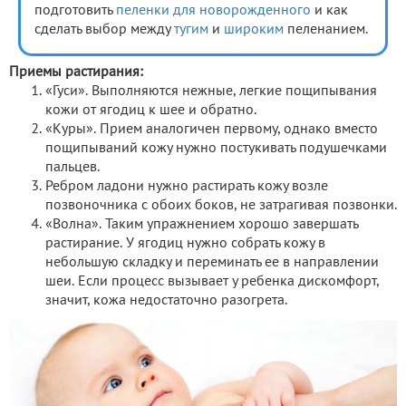
подготовить
пеленки для новорожденного
и как
сделать выбор между
тугим
и
широким
пеленанием.
Приемы растирания:
«Гуси». Выполняются нежные, легкие пощипывания
кожи от ягодиц к шее и обратно.
«Куры». Прием аналогичен первому, однако вместо
пощипываний кожу нужно постукивать подушечками
пальцев.
Ребром ладони нужно растирать кожу возле
позвоночника с обоих боков, не затрагивая позвонки.
«Волна». Таким упражнением хорошо завершать
растирание. У ягодиц нужно собрать кожу в
небольшую складку и переминать ее в направлении
шеи. Если процесс вызывает у ребенка дискомфорт,
значит, кожа недостаточно разогрета.