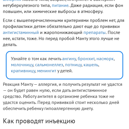
нетуберкулезного типа,
питание
. Даже радиация, если фон
повышен, или химические выбросы в атмосферу.
Если с вышеперечисленными критериями проблем нет, для
профилактики детям обязательно дают еще до прививки
антигистаминный
и жаропонижающий
препараты
. После
нее, кстати, тоже. Но перед пробой Манту этого лучше не
делать.
Узнайте о том как лечить
ангину
,
бронхит
,
насморк
,
молочницу
,
сальмонеллез
,
потницу
,
кашель
,
крапивницу
,
менингит
у детей.
Реакция Манту — аллергия, и получить результат не удастся
— он будет равен нулю, если дать антигистаминное
средство. Работу антител в организме ребенка тоже не
удастся оценить. Перед прививкой стоит несколько дней
обеспечить ребенку гипоаллергенную диету.
Как проводят инъекцию