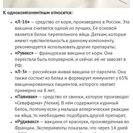
К однокомпонентным относятся:
«Л-16»
— средство от кори, произведено в России. Эта
вакцина считается одной из лучших. Её основой
является белок перепелиного яйца. Деткам, которые
имеют чувствительность к данному компоненту,
рекомендуется использовать другие препараты;
«Рувакс»
— французская вакцина от кори. Она
перестала быть популярной, и сейчас её не завозят в
РФ;
«Л-3»
— российская живая вакцина от паротита. Она
также состоит из белка и формирует иммунитет у 65%
вакцинированных пациентов, которого хватает
примерно на 8 лет;
«Павивак»
— средство от свинки, которое производит
«Севафарма» (Чехия). В нём содержится куриный
белок, поэтому если у малыша аллергические реакции
на яйца, то необходимо подобрать другой препарат;
«Рудивакс»
— вакцина от краснухи, произведённая во
Франции. Эксперименты показали, что через 14 дней