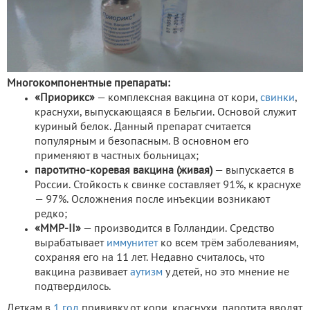
Многокомпонентные препараты:
«Приорикс»
— комплексная вакцина от кори,
свинки
,
краснухи, выпускающаяся в Бельгии. Основой служит
куриный белок. Данный препарат считается
популярным и безопасным. В основном его
применяют в частных больницах;
паротитно-коревая вакцина (живая)
— выпускается в
России. Стойкость к свинке составляет 91%, к краснухе
— 97%. Осложнения после инъекции возникают
редко;
«MMP-II»
— производится в Голландии. Средство
вырабатывает
иммунитет
ко всем трём заболеваниям,
сохраняя его на 11 лет. Недавно считалось, что
вакцина развивает
аутизм
у детей, но это мнение не
подтвердилось.
Деткам в
1 год
прививку от кори, краснухи, паротита вводят