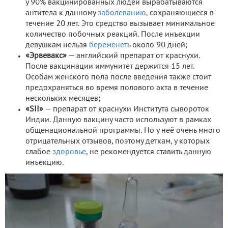
у 90% вакцинированных людей вырабатываются
антитела к данному
заболеванию
, сохраняющиеся в
течение 20 лет. Это средство вызывает минимальное
количество побочных реакций. После инъекции
девушкам нельзя
беременеть
около 90 дней;
«Эрвевакс»
— английский препарат от краснухи.
После вакцинации иммунитет держится 15 лет.
Особам женского пола после введения также стоит
предохраняться во время полового акта в течение
нескольких месяцев;
«SII»
— препарат от краснухи Института сывороток
Индии. Данную вакцину часто используют в рамках
общенациональной программы. Но у неё очень много
отрицательных отзывов, поэтому деткам, у которых
слабое
здоровье
, не рекомендуется ставить данную
инъекцию.