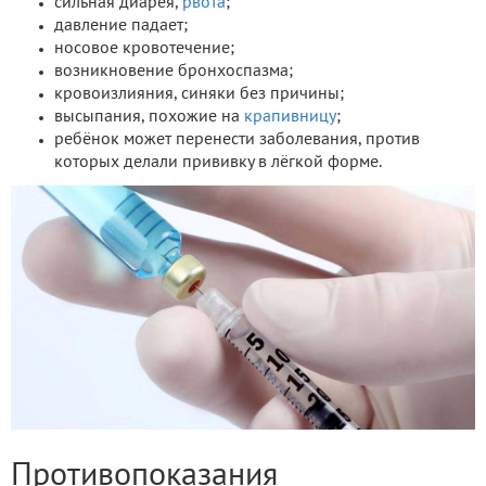
сильная диарея,
рвота
;
давление падает;
носовое кровотечение;
возникновение бронхоспазма;
кровоизлияния, синяки без причины;
высыпания, похожие на
крапивницу
;
ребёнок может перенести заболевания, против
которых делали прививку в лёгкой форме.
Противопоказания