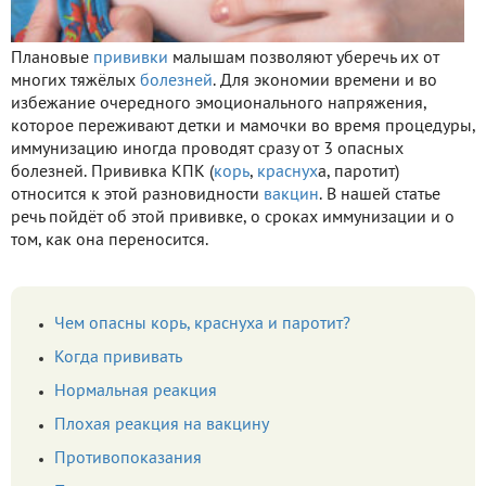
Плановые
прививки
малышам позволяют уберечь их от
многих тяжёлых
болезней
. Для экономии времени и во
избежание очередного эмоционального напряжения,
которое переживают детки и мамочки во время процедуры,
иммунизацию иногда проводят сразу от 3 опасных
болезней. Прививка КПК (
корь
,
краснух
а, паротит)
относится к этой разновидности
вакцин
. В нашей статье
речь пойдёт об этой прививке, о сроках иммунизации и о
том, как она переносится.
Чем опасны корь, краснуха и паротит?
Когда прививать
Нормальная реакция
Плохая реакция на вакцину
Противопоказания