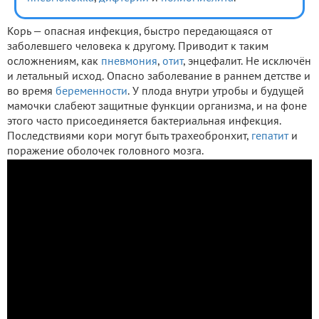
Корь — опасная инфекция, быстро передающаяся от
заболевшего человека к другому. Приводит к таким
осложнениям, как
пневмония
,
отит
, энцефалит. Не исключён
и летальный исход. Опасно заболевание в раннем детстве и
во время
беременности
. У плода внутри утробы и будущей
мамочки слабеют защитные функции организма, и на фоне
этого часто присоединяется бактериальная инфекция.
Последствиями кори могут быть трахеобронхит,
гепатит
и
поражение оболочек головного мозга.