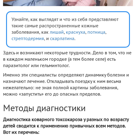
Узнайте, как выглядят и что из себя представляют
такие самые распространенные кожные
заболевания, как
лишай
,
краснуха
,
потница
,
стрептодермия
, и
скарлатина
.
Здесь и возникают некоторые трудности. Дело в том, что не
в каждом маленьком городке (а тем более селе) есть
паразитолог или гельминтолог.
Именно эти специалисты определяют динамику болезни и
назначают лечение. Откладывать поездку к ним весьма
нежелательно: не зная полной картины заболевания,
можно «запустить» его до опасных пределов.
Методы диагностики
Диагностика коварного токсокароза у разных по возрасту
детей сводится к применению привычных всем методов.
Вот их перечень: