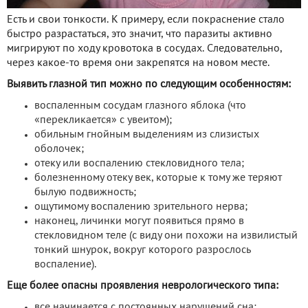
Есть и свои тонкости. К примеру, если покраснение стало
быстро разрастаться, это значит, что паразиты активно
мигрируют по ходу кровотока в сосудах. Следовательно,
через какое-то время они закрепятся на новом месте.
Выявить глазной тип можно по следующим особенностям:
воспаленным сосудам глазного яблока (что
«перекликается» с увеитом);
обильным гнойным выделениям из слизистых
оболочек;
отеку или воспалению стекловидного тела;
болезненному отеку век, которые к тому же теряют
былую подвижность;
ощутимому воспалению зрительного нерва;
наконец, личинки могут появиться прямо в
стекловидном теле (с виду они похожи на извилистый
тонкий шнурок, вокруг которого разрослось
воспаление).
Еще более опасны проявления неврологического типа:
все начинается с постоянных нарушений сна;