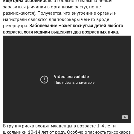
Еще одна особенность:
от больного малыша нельзя
заразиться (личинки в организме растут, но не
размножаются). Получается, что внутренние органы и
магистрали являются для токсокары чем-то вроде
резервуара.
Заболевание может коснуться детей любого
возраста, хотя медики выделяют два возрастных пика.
В группу риска входят младенцы в возрасте 1-4 лет и
школьники 10-14 лет от роду. Особую опасность токсокароз