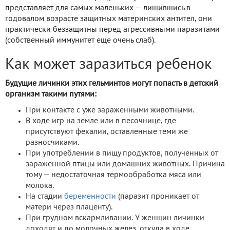
представляет для самых маленьких — лишившись в
годовалом возрасте защитных материнских антител, они
практически беззащитны перед агрессивными паразитами
(собственный иммунитет еще очень слаб).
Как может заразиться ребенок
Будущие личинки этих гельминтов могут попасть в детский
организм такими путями:
При контакте с уже зараженными животными.
В ходе игр на земле или в песочнице, где
присутствуют фекалии, оставленные теми же
разносчиками.
При употреблении в пищу продуктов, полученных от
зараженной птицы или домашних животных. Причина
тому — недостаточная термообработка мяса или
молока.
На стадии
беременности
(паразит проникает от
матери через плаценту).
При грудном вскармливании. У женщин личинки
доходят и до молочных желез, откуда в ходе