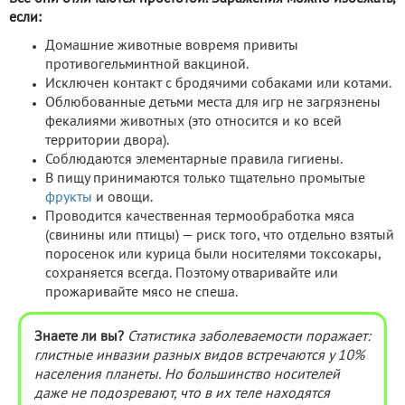
если:
Домашние животные вовремя привиты
противогельминтной вакциной.
Исключен контакт с бродячими собаками или котами.
Облюбованные детьми места для игр не загрязнены
фекалиями животных (это относится и ко всей
территории двора).
Соблюдаются элементарные правила гигиены.
В пищу принимаются только тщательно промытые
фрукты
и овощи.
Проводится качественная термообработка мяса
(свинины или птицы) — риск того, что отдельно взятый
поросенок или курица были носителями токсокары,
сохраняется всегда. Поэтому отваривайте или
прожаривайте мясо не спеша.
Знаете ли вы?
Статистика заболеваемости поражает:
глистные инвазии разных видов встречаются у 10%
населения планеты. Но большинство носителей
даже не подозревают, что в их теле находятся