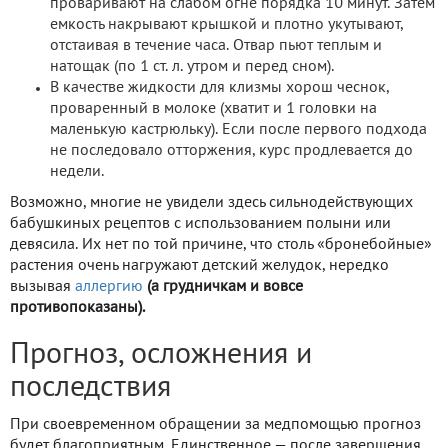
проваривают на слабом огне порядка 10 минут. Затем
емкость накрывают крышкой и плотно укутывают,
отстаивая в течение часа. Отвар пьют теплым и
натощак (по 1 ст. л. утром и перед сном).
В качестве жидкости для клизмы хорош чеснок,
проваренный в молоке (хватит и 1 головки на
маленькую кастрюльку). Если после первого подхода
не последовало отторжения, курс продлевается до
недели.
Возможно, многие не увидели здесь сильнодействующих
бабушкиных рецептов с использованием полыни или
девясила. Их нет по той причине, что столь «бронебойные»
растения очень нагружают детский желудок, нередко
вызывая
аллергию
(а грудничкам и вовсе
противопоказаны).
Прогноз, осложнения и
последствия
При своевременном обращении за медпомощью прогноз
будет благоприятным. Единственное — после завершения