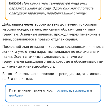
Важно!
При комнатной температуре яйца этих
паразитов живут до года. В дом они могут попасть
благодаря тараканам, перебежавшим с улицы.
Добравшись через воротную вену до печени, токсокары
массово оседают в ней, тем самым образуя связки типа
гранулем. Остальные личинки, проходя через печеночные
вены, осваиваются в правых отделах сердца.
Последний этап инвазии — короткая «остановка» личинок в
легких, а уже оттуда паразиты попадают во все системы и
ткани. Осев, гельминты «схватываются» теми же
гранулемами капсульного типа, которые и обеспечивают им
длительную жизнеспособность.
В итоге болезнь часто проходит с рецидивами, затягиваясь
на 3, а то и 4 года.
К гельминтам также относят
острицы
,
аскариды
и
лямблии
.