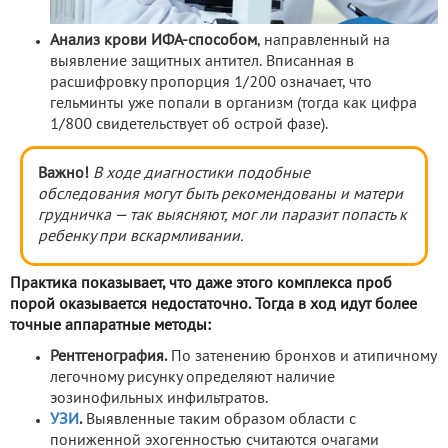
Анализ крови ИФА-способом
, направленный на
выявление защитных антител. Вписанная в
расшифровку пропорция 1/200 означает, что
гельминты уже попали в организм (тогда как цифра
1/800 свидетельствует об острой фазе).
Важно!
В ходе диагностики подобные
обследования могут быть рекомендованы и матери
грудничка — так выясняют, мог ли паразит попасть к
ребенку при вскармливании.
Практика показывает, что даже этого комплекса проб
порой оказывается недостаточно. Тогда в ход идут более
точные аппаратные методы:
Рентгенография.
По затенению бронхов и атипичному
легочному рисунку определяют наличие
эозинофильных инфильтратов.
УЗИ
.
Выявленные таким образом области с
пониженной эхогенностью считаются очагами