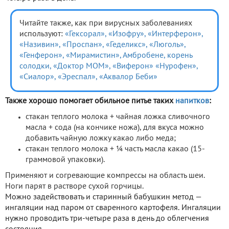
Читайте также, как при вирусных заболеваниях
используют:
«Гексорал»,
«Изофру»,
«Интерферон»,
«Називин»,
«Проспан»,
«Геделикс»,
«Люголь»,
«Генферон»,
«Мирамистин»,
Амбробене,
корень
солодки,
«Доктор МОМ»,
«Виферон»
«Нурофен»,
«Сиалор»,
«Эреспал»,
«Аквалор Беби»
Также хорошо помогает обильное питье таких
напитков
:
стакан теплого молока + чайная ложка сливочного
масла + сода (на кончике ножа), для вкуса можно
добавить чайную ложку какао либо меда;
стакан теплого молока + ¼ часть масла какао (15-
граммовой упаковки).
Применяют и согревающие компрессы на область шеи.
Ноги парят в растворе сухой горчицы.
Можно задействовать и старинный бабушкин метод —
ингаляции над паром от сваренного картофеля. Ингаляции
нужно проводить три-четыре раза в день до облегчения