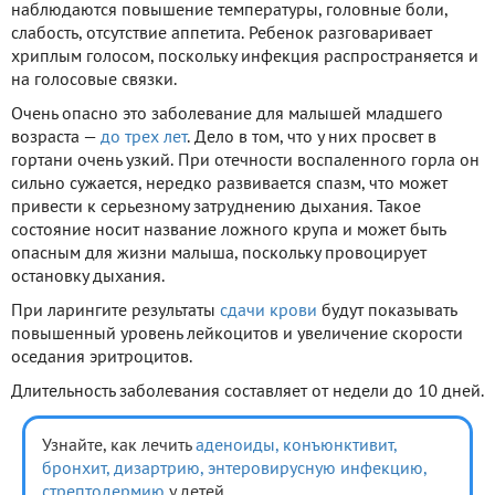
наблюдаются повышение температуры, головные боли,
слабость, отсутствие аппетита. Ребенок разговаривает
хриплым голосом, поскольку инфекция распространяется и
на голосовые связки.
Очень опасно это заболевание для малышей младшего
возраста —
до трех лет
. Дело в том, что у них просвет в
гортани очень узкий. При отечности воспаленного горла он
сильно сужается, нередко развивается спазм, что может
привести к серьезному затруднению дыхания. Такое
состояние носит название ложного крупа и может быть
опасным для жизни малыша, поскольку провоцирует
остановку дыхания.
При ларингите результаты
сдачи крови
будут показывать
повышенный уровень лейкоцитов и увеличение скорости
оседания эритроцитов.
Длительность заболевания составляет от недели до 10 дней.
Узнайте, как лечить
аденоиды,
конъюнктивит,
бронхит,
дизартрию,
энтеровирусную инфекцию,
стрептодермию
у детей.