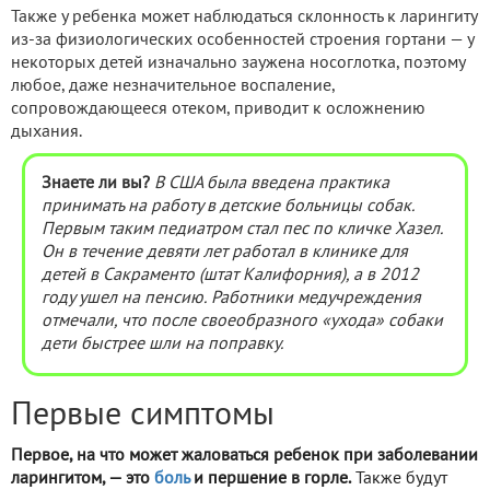
Также у ребенка может наблюдаться склонность к ларингиту
из-за физиологических особенностей строения гортани — у
некоторых детей изначально заужена носоглотка, поэтому
любое, даже незначительное воспаление,
сопровождающееся отеком, приводит к осложнению
дыхания.
Знаете ли вы?
В США была введена практика
принимать на работу в детские больницы собак.
Первым таким педиатром стал пес по кличке Хазел.
Он в течение девяти лет работал в клинике для
детей в Сакраменто (штат Калифорния), а в 2012
году ушел на пенсию. Работники медучреждения
отмечали, что после своеобразного «ухода» собаки
дети быстрее шли на поправку.
Первые симптомы
Первое, на что может жаловаться ребенок при заболевании
ларингитом, — это
боль
и першение в горле.
Также будут