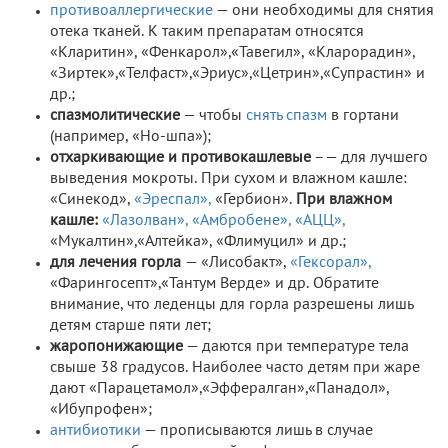
противоаллергические
— они необходимы для снятия
отека тканей. К таким препаратам относятся
«Кларитин», «Фенкарол»,«Тавегил», «Кларорадин»,
«Зиртек»,«Телфаст»,«Эриус»,«Цетрин»,«Супрастин» и
др.;
спазмолитические
— чтобы
снять спазм
в гортани
(например, «Но-шпа»);
отхаркивающие и противокашлевые
–— для лучшего
выведения мокроты. При сухом и влажном кашле:
«Синекод»,
«Эреспал»,
«Гербион».
При влажном
кашле:
«Лазолван»,
«Амбробене»,
«АЦЦ»,
«Мукалтин»,«Алтейка», «Флимуцил» и др.;
для лечения горла
— «Лисобакт»,
«Гексорал»,
«Фарингосепт»,«Тантум Верде» и др. Обратите
внимание, что леденцы для горла разрешены лишь
детям старше пяти лет;
жаропонижающие
— даются при температуре тела
свыше 38 градусов. Наиболее часто детям при жаре
дают «Парацетамол»,«Эффералган»,«Панадол»,
«Ибупрофен»;
антибиотики
— прописываются лишь в случае