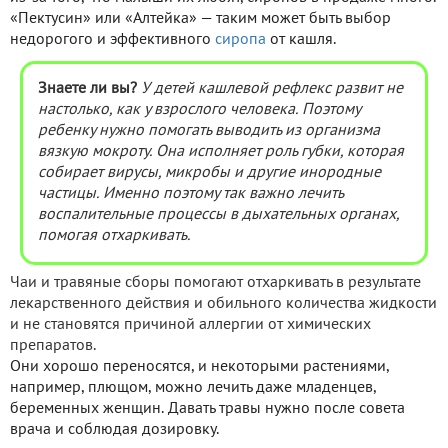
«Пектусин» или «Алтейка» — таким может быть выбор
недорогого и эффективного
сиропа
от кашля.
Знаете ли вы?
У детей кашлевой рефлекс развит не
настолько, как у взрослого человека. Поэтому
ребенку нужно помогать выводить из организма
вязкую мокроту. Она исполняет роль губки, которая
собирает вирусы
, микробы
и другие инородные
частицы. Именно поэтому так важно лечить
воспалительные процессы в дыхательных органах,
помогая отхаркивать.
Чаи и травяные сборы помогают отхаркивать в результате
лекарственного действия и обильного количества жидкости
и не становятся причиной аллергии от химических
препаратов.
Они хорошо переносятся, и некоторыми растениями,
например, плющом, можно лечить даже младенцев,
беременных женщин. Давать травы нужно после совета
врача и соблюдая дозировку.