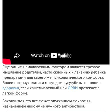
Еще одним немаловажным фактором является трезвое
мышление родителей, часто склонных к лечению ребенка
препаратами для своего же психологического комфорта.
Более того, муколитики могут даже усугубить состояние
здоровья
, если кашель влажный или
ОРВИ
протекает в
легкой форме.
Закончиться это все может опусканием мокроты и
назначением никому не нужного антибиотика.