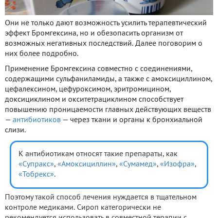
Они не только дают возможность усилить терапевтический
эффект Бромгексина, но и обезопасить организм от
возможных негативных последствий. Далее поговорим о
них более подробно.
Применение Бромгексина совместно с соединениями,
содержащими сульфаниламиды, а также с амоксициллином,
цефалексином, цефуроксимом, эритромицином,
доксициклином и окситетрациклином способствует
повышению проницаемости главных действующих веществ
—
антибиотиков
— через ткани и органы к бронхиальной
слизи.
К антибиотикам относят такие препараты, как
«Супракс»
,
«Амоксициллин»
,
«Сумамед»
,
«Изофра»
,
«Тобрекс»
.
Поэтому такой способ лечения нуждается в тщательном
контроле медиками. Сироп категорически не
рекомендуется использовать в совместной терапии с