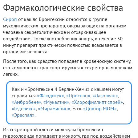
Фармакологические свойства
Сироп
от кашля Бромгексин относится к группе
муколитических препаратов, оказывающих на организм
человека секретолитическое и отхаркивающее
воздействие. После употребления внутрь, в течение 30
минут препарат практически полностью всасывается в
организме человека.
После того, как средство попадает в кровеносную систему,
его компоненты транспортируются к секреторным клеткам
легких.
Как и «Бромгексин 4 Берлин-Хеми» с кашлем могут
справиться
«Флюдитек»
,
«Проспан»
,
«Лазолван»
,
«Амбробене»
,
«Мукалтин»
,
«Хлорофиллипт спрей»
,
«Геделикс»
,
«Мирамистин»
, мазь
«Доктор МОМ»
,
«Эреспал»
.
Из секреторной клетки молекулы бромгексин
гидрохлорида попадают в мокроту, где под воздействием