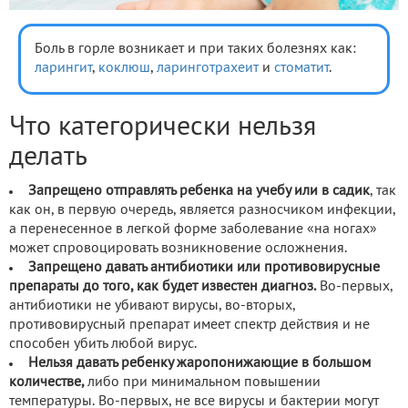
Боль в горле возникает и при таких болезнях как:
ларингит
,
коклюш
,
ларинготрахеит
и
стоматит
.
Что категорически нельзя
делать
Запрещено отправлять ребенка на учебу или в садик
, так
как он, в первую очередь, является разносчиком инфекции,
а перенесенное в легкой форме заболевание «на ногах»
может спровоцировать возникновение осложнения.
Запрещено давать антибиотики или противовирусные
препараты до того, как будет известен диагноз.
Во-первых,
антибиотики не убивают вирусы, во-вторых,
противовирусный препарат имеет спектр действия и не
способен убить любой вирус.
Нельзя давать ребенку жаропонижающие в большом
количестве,
либо при минимальном повышении
температуры. Во-первых, не все вирусы и бактерии могут