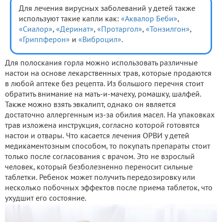
Для лечения вирусных заболеваний у детей также
используют такие капли как:
«Аквалор Беби»
,
«Сиалор»
,
«Деринат»
,
«Протаргол»
,
«Тонзилгон»
,
«Гриппферон»
и
«Виброцил»
.
Для полоскания горла можно использовать различные
настои на основе лекарственных трав, которые продаются
в любой аптеке без рецепта. Из большого перечня стоит
обратить внимание на мать-и-мачеху, ромашку, шалфей.
Также можно взять эвкалипт, однако он является
достаточно аллергенным из-за обилия масел. На упаковках
трав изложена инструкция, согласно которой готовятся
настои и отвары. Что касается лечения ОРВИ у детей
медикаментозным способом, то покупать препараты стоит
только после согласования с врачом. Это не взрослый
человек, который безболезненно переносит сильные
таблетки. Ребенок может получить передозировку или
несколько побочных эффектов после приема таблеток, что
ухудшит его состояние.