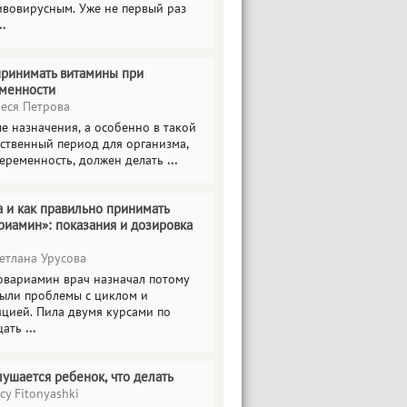
ивовирусным. Уже не первый раз
..
принимать витамины при
менности
еся Петрова
е назначения, а особенно в такой
тственный период для организма,
беременность, должен делать
...
а и как правильно принимать
риамин»: показания и дозировка
етлана Урусова
овариамин врач назначал потому
были проблемы с циклом и
яцией. Пила двумя курсами по
цать
...
лушается ребенок, что делать
cy Fitonyashki