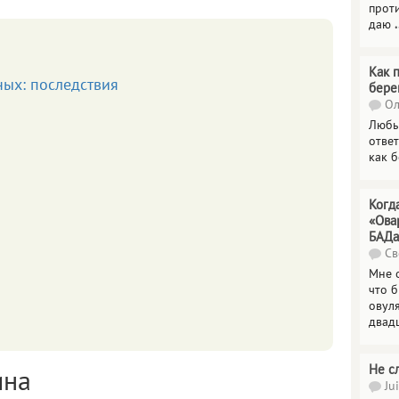
прот
даю
.
Как 
ых: последствия
бере
Ол
Любы
отве
как 
Когд
«Ова
БАДа
Св
Мне 
что 
овул
двад
Не с
ина
Jui