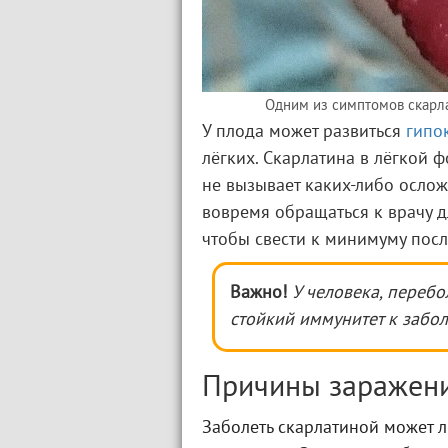
Одним из симптомов скарла
У плода может развиться
гипо
лёгких. Скарлатина в лёгкой 
не вызывает каких-либо осло
вовремя обращаться к врачу 
чтобы свести к минимуму посл
Важно!
У человека, переб
стойкий иммунитет к забо
Причины заражен
Заболеть скарлатиной может 