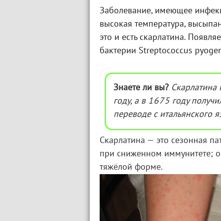
Заболевание, имеющее инфекц
высокая температура, высыпан
это и есть скарлатина. Появля
бактерии Streptococcus pyoge
Знаете ли вы?
Скарлатина 
году, а в 1675 году получ
переводе с итальянского я
Скарлатина — это сезонная па
при сниженном иммунитете; он
тяжёлой форме.