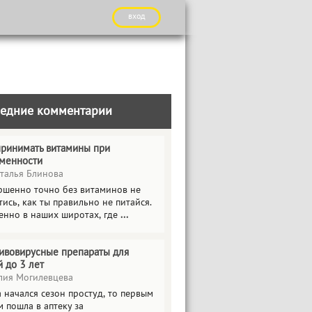
вход
едние комментарии
принимать витамины при
менности
талья Блинова
ршенно точно без витаминов не
ись, как ты правильно не питайся.
енно в наших широтах, где
...
ивовирусные препараты для
й до 3 лет
ия Могилевцева
 начался сезон простуд, то первым
 пошла в аптеку за