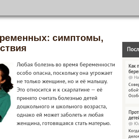
еременных: симптомы,
дствия
Посл
Любая болезнь во время беременности
Как 
бере
особо опасна, поскольку она угрожает
На
не только женщине, но и её малышу.
Сове
Это относится и к скарлатине — её
обойт
Особ
принято считать болезнью детей
дошкольного и школьного возраста,
Прот
однако ей может заболеть и любая
дете
женщина, готовящаяся стать матерью.
Юл
Когда
делом