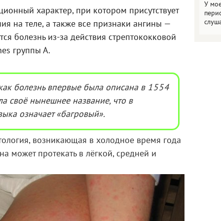
У мо
ионный характер, при котором присутствует
пери
слуш
ия на теле, а также все признаки ангины —
ется болезнь из-за действия стрептококковой
nes группы А.
как болезнь впервые была описана в 1554
ила своё нынешнее название, что в
зыка означает «багровый».
тология, возникающая в холодное время года
а может протекать в лёгкой, средней и