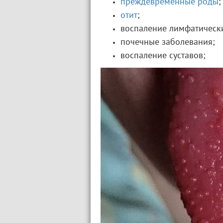
преждевременные роды
;
отит
;
воспаление лимфатически
почечные заболевания;
воспаление суставов;