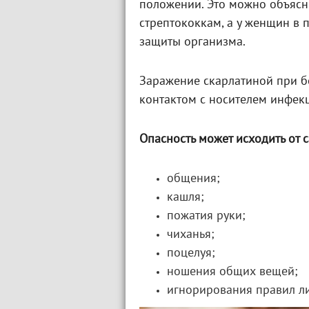
положении. Это можно объясни
стрептококкам, а у женщин в
защиты организма.
Заражение скарлатиной при б
контактом с носителем инфек
Опасность может исходить от
общения;
кашля;
пожатия руки;
чиханья;
поцелуя;
ношения общих вещей;
игнорирования правил л