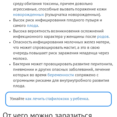
среду обитания токсины, причем довольно
агрессивные, способные вызвать поражение кожи
новорожденных
(пузырчатка новорожденных).
Высок риск инфицирования плодного пузыря и
самого
плода
.
Высока вероятность возникновения осложнений
инфекционного характера у женщины после
родов
.
Опасность инфицирования молочных желез матери,
что может спровоцировать мастит, а это в свою
очередь повышает риск заражения младенца через
молоко.
Бактерия может провоцировать развитие перитонита,
пневмонии и других опасных заболеваний, лечение
которых во время
беременности
сопряжено с
огромными рисками для внутриутробного развития
плода.
Узнайте
как лечить стафилококк у ребенка
.
От чего можно заразиться