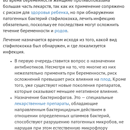
Во время беременности женщине противопоказана
большая часть лекарств, так как их применение сопряжено
с риском для
здоровья
ребенка
, но при обнаружении
патогенных бактерий стафилококка, лечить инфекцию
обязательно, поскольку ее последствия могут осложнить
течение беременности и
родов
.
Лечение назначается врачом исходя из того, какой вид
стафилококка был обнаружен, и где локализуется
инфекция.
В первую очередь ставится вопрос о назначении
антибиотиков. Несмотря на то, что многие из них
нежелательно применять при беременности, риск
осложнений превышает риск влияния на
плод
. Кроме
того, уже существуют новые поколения препаратов,
которые оказывают меньшее негативное влияние.
Назначение бактериофагов. Это — специальные
лекарственные препараты
, обладающие
направленным бактерицидным действием в
отношении определенных штаммов бактерий,
способствуют разрушению патогенных микробов, не
нарушая при этом естественную микрофлору