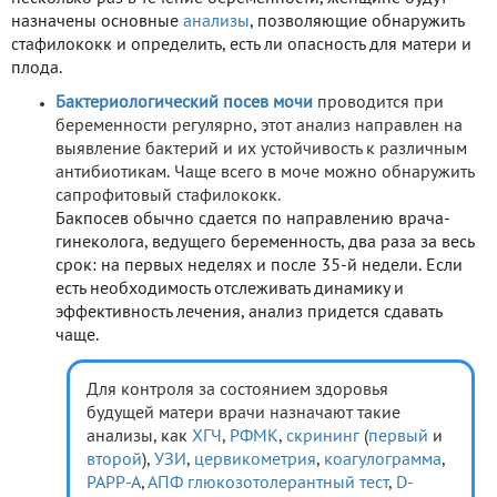
назначены основные
анализы
, позволяющие обнаружить
стафилококк и определить, есть ли опасность для матери и
плода.
Бактериологический посев мочи
проводится при
беременности регулярно, этот анализ направлен на
выявление бактерий и их устойчивость к различным
антибиотикам. Чаще всего в моче можно обнаружить
сапрофитовый стафилококк.
Бакпосев обычно сдается по направлению врача-
гинеколога, ведущего беременность, два раза за весь
срок: на первых неделях и после 35-й недели. Если
есть необходимость отслеживать динамику и
эффективность лечения, анализ придется сдавать
чаще.
Для контроля за состоянием здоровья
будущей матери врачи назначают такие
анализы, как
ХГЧ
,
РФМК
,
скрининг
(
первый
и
второй
),
УЗИ
,
цервикометрия
,
коагулограмма
,
РАРР-А
,
АПФ
глюкозотолерантный тест
,
D-