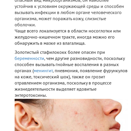
опасный вид микроорганизмов, он наиболее
устойчив к условиям окружающей среды и способен
вызывать инфекции в любом органе человеческого
организма, может поражать кожу, слизистые
оболочки.
Чаще всего локализуется в области носоглотки или
желудочно-кишечном тракте, иногда можно его
обнаружить в мазке из влагалища.
Золотистый стафилококк более опасен при
беременности
, чем другие разновидности, поскольку
способен вызывать гнойные воспаления в разных
органах (
менингит
, пневмония, появление фурункулов
на коже, токсический шок), также он грозит
отравлением организма, поскольку в процессе
жизнедеятельности выделяет ядовитые
энтеротоксины.