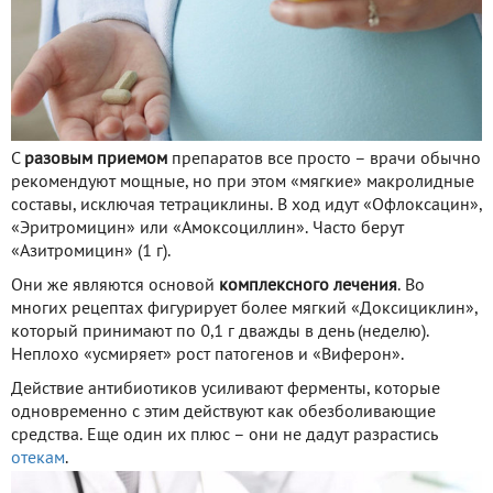
С
разовым приемом
препаратов все просто – врачи обычно
рекомендуют мощные, но при этом «мягкие» макролидные
составы, исключая тетрациклины. В ход идут «Офлоксацин»,
«Эритромицин» или «Амоксоциллин». Часто берут
«Азитромицин» (1 г).
Они же являются основой
комплексного лечения
. Во
многих рецептах фигурирует более мягкий «Доксициклин»,
который принимают по 0,1 г дважды в день (неделю).
Неплохо «усмиряет» рост патогенов и «Виферон».
Действие антибиотиков усиливают ферменты, которые
одновременно с этим действуют как обезболивающие
средства. Еще один их плюс – они не дадут разрастись
отекам
.