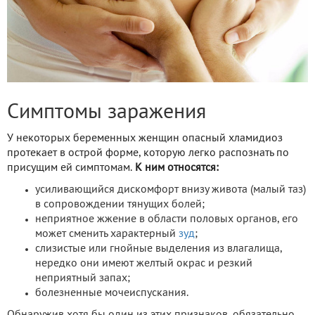
Симптомы заражения
У некоторых беременных женщин опасный хламидиоз
протекает в острой форме, которую легко распознать по
присущим ей симптомам.
К ним относятся:
усиливающийся дискомфорт внизу живота (малый таз)
в сопровождении тянущих болей;
неприятное жжение в области половых органов, его
может сменить характерный
зуд
;
слизистые или гнойные выделения из влагалища,
нередко они имеют желтый окрас и резкий
неприятный запах;
болезненные мочеиспускания.
Обнаружив хотя бы один из этих признаков, обязательно