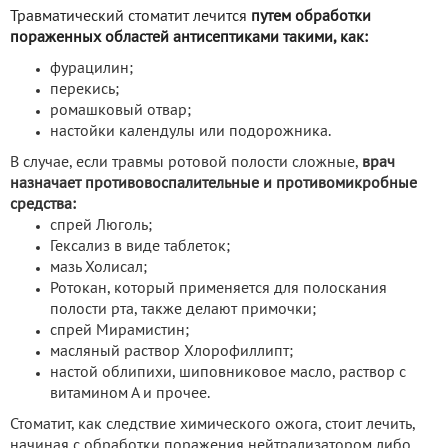
Травматический стоматит лечится
путем обработки
пораженных областей антисептиками такими, как:
фурацилин;
перекись;
ромашковый отвар;
настойки календулы или подорожника.
В случае, если травмы ротовой полости сложные,
врач
назначает противовоспалительные и противомикробные
средства:
спрей Люголь;
Гексализ в виде таблеток;
мазь Холисал;
Ротокан, который применяется для полоскания
полости рта, также делают примочки;
спрей Мирамистин;
масляный раствор Хлорофиллипт;
настой облипихи, шиповниковое масло, раствор с
витамином А и прочее.
Стоматит, как следствие химического ожога, стоит лечить,
начиная с обработки поражения нейтрализатором либо