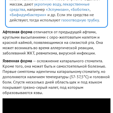
массаж, дают
укропную воду
,
лекарственные
средства
, например
«Эспумизан»
,
«Боботик»
,
«Бифидумбактерин»
и др. Если эти средства не
действуют, тогда используют
газоотводную трубку
.
Афтозная форма
отличается от предыдущей афтами,
круглыми высыпаниями с серо-желтоватым налетом и
красной каймой, появляющимися на слизистой рта. Она
может возникать во время аллергической реакции,
заболеваний ЖКТ, ревматизма, вирусной инфекции.
Язвенная форма
— осложнение катарального стоматита.
Кроме того, она может быть и самостоятельной болезнью.
Первые симптомы идентичны катаральному стоматиту, но
дополняются наличием температуры (37-37,5°С) и головной
боли. Спустя несколько дней область щек и под языком
покрывает грязно-серый налет, под которым
образовываются язвы.