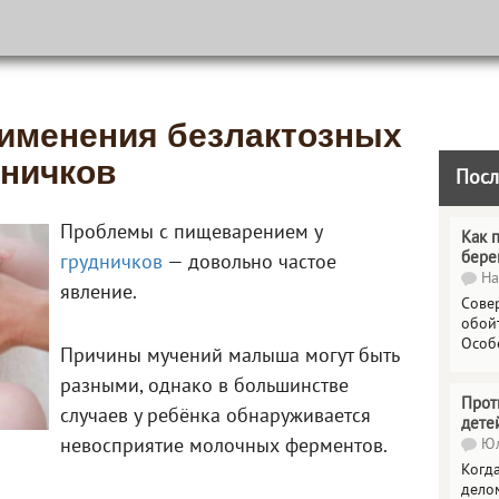
именения безлактозных
дничков
Посл
Проблемы с пищеварением у
Как 
бере
грудничков
— довольно частое
На
явление.
Сове
обойт
Особ
Причины мучений малыша могут быть
разными, однако в большинстве
Прот
случаев у ребёнка обнаруживается
дете
невосприятие молочных ферментов.
Юл
Когда
делом