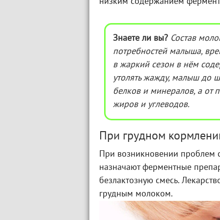
низким содержанием фермента
Знаете ли вы?
Состав молок
потребностей малыша, вре
в жаркий сезон в нём сод
утолять жажду, малыш до ш
белков и минералов, а от 
жиров и углеводов.
При грудном кормлени
При возникновении проблем с
назначают ферментные препара
безлактозную смесь. Лекарст
грудным молоком.