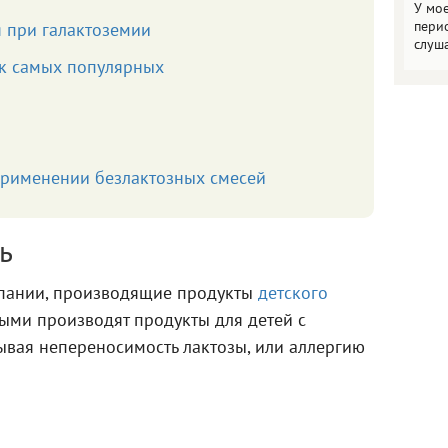
У мо
пери
 при галактоземии
слуш
ок самых популярных
рименении безлактозных смесей
ь
мпании, производящие продукты
детского
ными производят продукты для детей с
ывая непереносимость лактозы, или аллергию