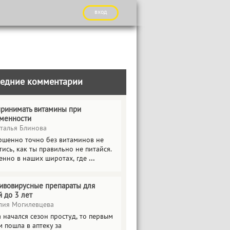
вход
едние комментарии
принимать витамины при
менности
талья Блинова
ршенно точно без витаминов не
ись, как ты правильно не питайся.
енно в наших широтах, где
...
ивовирусные препараты для
й до 3 лет
ия Могилевцева
 начался сезон простуд, то первым
 пошла в аптеку за