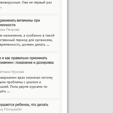
ивовирусным. Уже не первый раз
..
принимать витамины при
менности
еся Петрова
е назначения, а особенно в такой
тственный период для организма,
беременность, должен делать
...
а и как правильно принимать
риамин»: показания и дозировка
етлана Урусова
овариамин врач назначал потому
были проблемы с циклом и
яцией. Пила двумя курсами по
цать
...
лушается ребенок, что делать
cy Fitonyashki