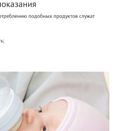
показания
отреблению подобных продуктов служат
ь;