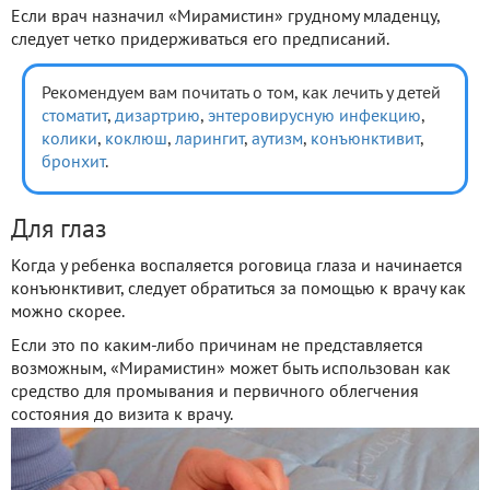
Если врач назначил «Мирамистин» грудному младенцу,
следует четко придерживаться его предписаний.
Рекомендуем вам почитать о том, как лечить у детей
стоматит
,
дизартрию
,
энтеровирусную инфекцию
,
колики
,
коклюш
,
ларингит
,
аутизм
,
конъюнктивит
,
бронхит
.
Для глаз
Когда у ребенка воспаляется роговица глаза и начинается
конъюнктивит, следует обратиться за помощью к врачу как
можно скорее.
Если это по каким-либо причинам не представляется
возможным, «Мирамистин» может быть использован как
средство для промывания и первичного облегчения
состояния до визита к врачу.