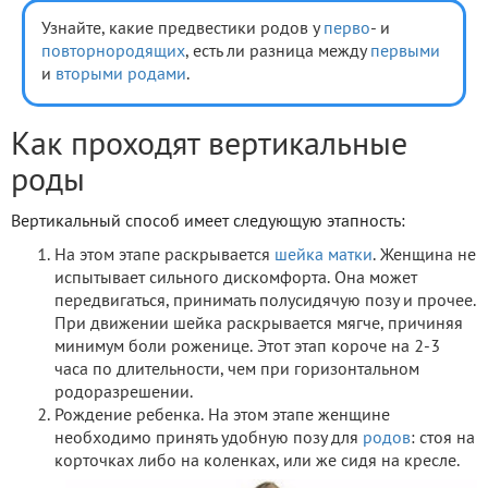
Узнайте, какие предвестики родов у
перво
- и
повторнородящих
, есть ли разница между
первыми
и
вторыми родами
.
Как проходят вертикальные
роды
Вертикальный способ имеет следующую этапность:
На этом этапе раскрывается
шейка матки
. Женщина не
испытывает сильного дискомфорта. Она может
передвигаться, принимать полусидячую позу и прочее.
При движении шейка раскрывается мягче, причиняя
минимум боли роженице. Этот этап короче на 2-3
часа по длительности, чем при горизонтальном
родоразрешении.
Рождение ребенка. На этом этапе женщине
необходимо принять удобную позу для
родов
: стоя на
корточках либо на коленках, или же сидя на кресле.