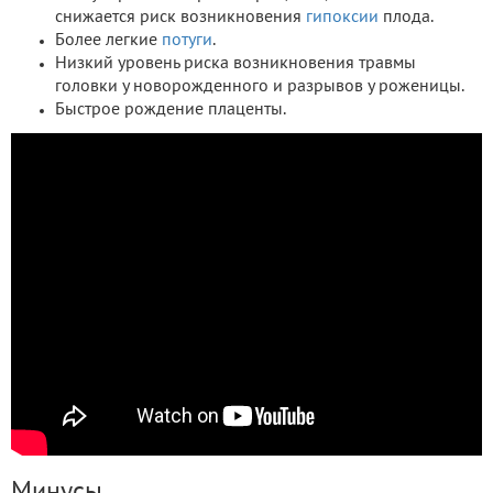
снижается риск возникновения
гипоксии
плода.
Более легкие
потуги
.
Низкий уровень риска возникновения травмы
головки у новорожденного и разрывов у роженицы.
Быстрое рождение плаценты.
Минусы