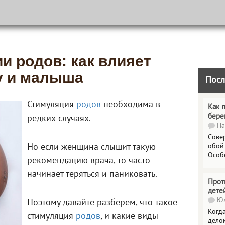
и родов: как влияет
у и малыша
Посл
Стимуляция
родов
необходима в
Как 
бере
редких случаях.
На
Сове
Но если женщина слышит такую
обойт
Особ
рекомендацию врача, то часто
начинает теряться и паниковать.
Прот
дете
Юл
Поэтому давайте разберем, что такое
Когда
стимуляция
родов
, и какие виды
делом