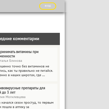
вход
едние комментарии
принимать витамины при
менности
талья Блинова
ршенно точно без витаминов не
ись, как ты правильно не питайся.
енно в наших широтах, где
...
ивовирусные препараты для
й до 3 лет
ия Могилевцева
 начался сезон простуд, то первым
 пошла в аптеку за