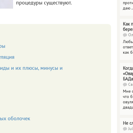
процедуры существуют.
прот
даю
.
Как 
бере
Ол
Любы
уры
отве
как 
уляция
иды и их плюсы, минусы и
Когд
«Ова
БАДа
Св
Мне 
что 
овул
двад
ых оболочек
Не с
Jui