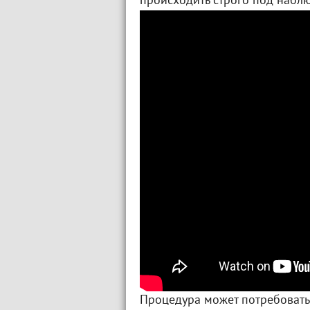
происходить строго под набл
Процедура может потребоватьс