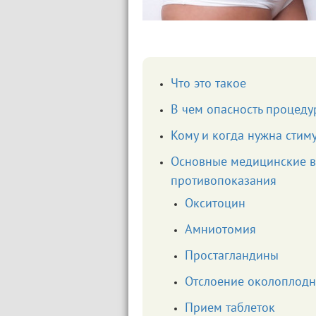
Что это такое
В чем опасность процед
Кому и когда нужна стим
Основные медицинские в
противопоказания
Окситоцин
Амниотомия
Простагландины
Отслоение околоплодн
Прием таблеток