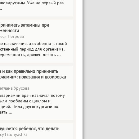
ивовирусным. Уже не первый раз
..
принимать витамины при
менности
еся Петрова
е назначения, а особенно в такой
тственный период для организма,
беременность, должен делать
...
а и как правильно принимать
риамин»: показания и дозировка
етлана Урусова
овариамин врач назначал потому
были проблемы с циклом и
яцией. Пила двумя курсами по
цать
...
лушается ребенок, что делать
cy Fitonyashki