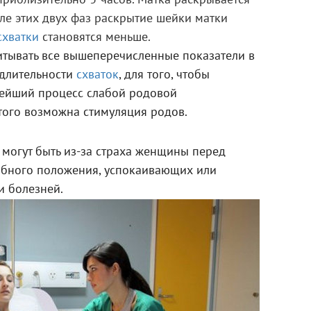
риблизительно 5 часов. Матка раскрывается
ле этих двух фаз раскрытие шейки матки
схватки
становятся меньше.
итывать все вышеперечисленные показатели в
/длительности
схваток
, для того, чтобы
ьнейший процесс слабой родовой
этого возможна стимуляция родов.
могут быть из-за страха женщины перед
бного положения, успокаивающих или
и болезней.