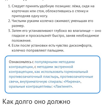
Следует принять удобную позицию: лёжа, сидя на
корточках или стоя, облокотившись о стенку и
приподняв одну ногу.
Чистыми руками колечко сжимают, уменьшая его
размер.
Затем его устанавливают глубоко во влагалище — оно
гладкое и проскользнёт быстро, заняв необходимое
положение.
Если после установки есть чувство дискомфорта,
колечко поправляют пальцами.
Ознакомьтесь с
популярными методами
контрацепции
, с
методами экстренной
контрацепции
,
как использовать гормональный
противозачаточный пластырь
,
противозачаточные
свечи
,
внутриматочную спираль
:
«Мирена»
,
оральные контрацептивы
:
«Лактинет»
.
Как долго оно должно