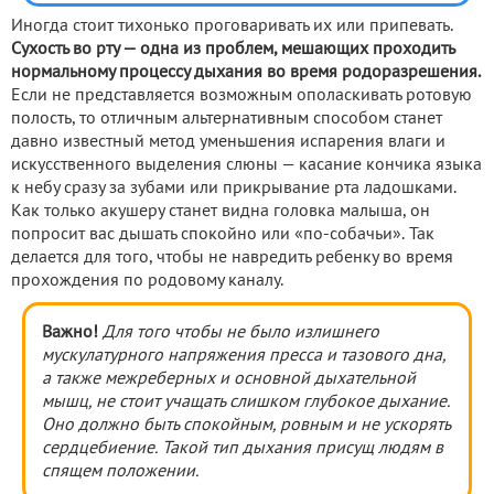
Иногда стоит тихонько проговаривать их или припевать.
Сухость во рту — одна из проблем, мешающих проходить
нормальному процессу дыхания во время родоразрешения.
Если не представляется возможным ополаскивать ротовую
полость, то отличным альтернативным способом станет
давно известный метод уменьшения испарения влаги и
искусственного выделения слюны — касание кончика языка
к небу сразу за зубами или прикрывание рта ладошками.
Как только акушеру станет видна головка малыша, он
попросит вас дышать спокойно или «по-собачьи». Так
делается для того, чтобы не навредить ребенку во время
прохождения по родовому каналу.
Важно!
Для того чтобы не было излишнего
мускулатурного напряжения пресса и тазового дна,
а также межреберных и основной дыхательной
мышц, не стоит учащать слишком глубокое дыхание.
Оно должно быть спокойным, ровным и не ускорять
сердцебиение. Такой тип дыхания присущ людям в
спящем положении.