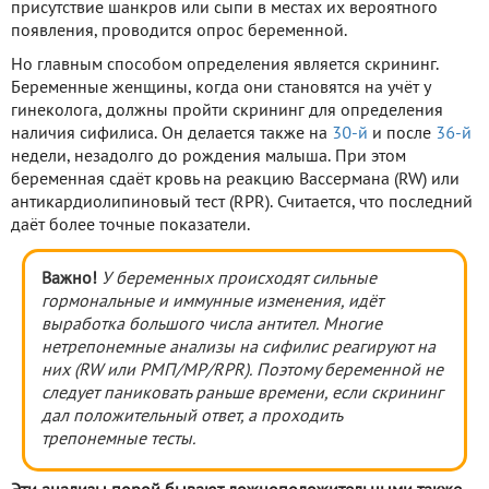
присутствие шанкров или сыпи в местах их вероятного
появления, проводится опрос беременной.
Но главным способом определения является скрининг.
Беременные женщины, когда они становятся на учёт у
гинеколога, должны пройти скрининг для определения
наличия сифилиса. Он делается также на
30-й
и после
36-й
недели, незадолго до рождения малыша. При этом
беременная сдаёт кровь на реакцию Вассермана (RW) или
антикардиолипиновый тест (RPR). Считается, что последний
даёт более точные показатели.
Важно!
У беременных происходят сильные
гормональные и иммунные изменения, идёт
выработка большого числа антител. Многие
нетрепонемные анализы на сифилис реагируют на
них (RW или РМП/МР/RPR). Поэтому беременной не
следует паниковать раньше времени, если скрининг
дал положительный ответ, а проходить
трепонемные тесты.