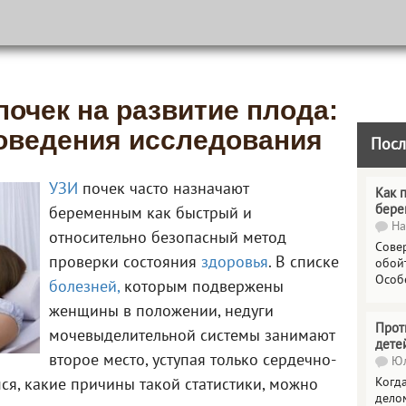
почек на развитие плода:
оведения исследования
Посл
УЗИ
почек часто назначают
Как 
бере
беременным как быстрый и
На
относительно безопасный метод
Сове
проверки состояния
здоровья
. В списке
обойт
Особ
болезней,
которым подвержены
женщины в положении, недуги
Прот
мочевыделительной системы занимают
дете
второе место, уступая только сердечно-
Юл
Когда
ся, какие причины такой статистики, можно
делом