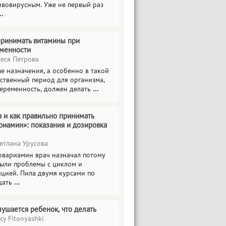
ивовирусным. Уже не первый раз
..
принимать витамины при
менности
еся Петрова
е назначения, а особенно в такой
тственный период для организма,
беременность, должен делать
...
а и как правильно принимать
риамин»: показания и дозировка
етлана Урусова
овариамин врач назначал потому
были проблемы с циклом и
яцией. Пила двумя курсами по
цать
...
лушается ребенок, что делать
cy Fitonyashki