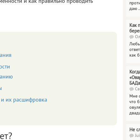
менности и как правильно проводить
прот
даю
.
Как 
бере
Ол
Любы
отве
зания
как 
ости
Когд
ванию
«Ова
БАДа
ы
Св
Мне 
в и их расшифровка
что 
овул
двад
Не с
ет?
Jui