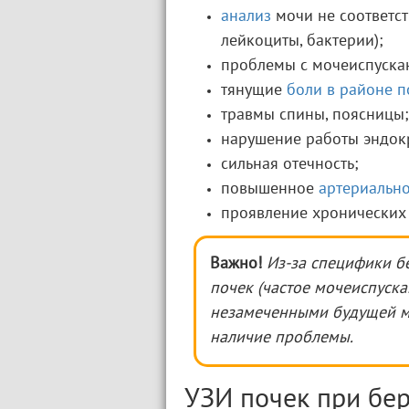
анализ
мочи не соответс
лейкоциты, бактерии);
проблемы с мочеиспускан
тянущие
боли в районе п
травмы спины, поясницы;
нарушение работы эндок
сильная отечность;
повышенное
артериально
проявление хронических
Важно!
Из-за специфики б
почек (частое мочеиспуска
незамеченными будущей м
наличие проблемы.
УЗИ почек при бе