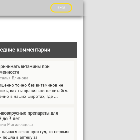
вход
едние комментарии
принимать витамины при
менности
талья Блинова
ршенно точно без витаминов не
ись, как ты правильно не питайся.
енно в наших широтах, где
...
ивовирусные препараты для
й до 3 лет
ия Могилевцева
 начался сезон простуд, то первым
 пошла в аптеку за