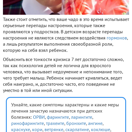
Также стоит отметить, что ваше чадо в это время испытывает
серьезные перепады настроения, которые также
проявляются у подростков. В детском возрасте перепады
настроения не являются следствием воздействия
гормонов
,
а лишь результатом выполнения своеобразной роли,
которую на себя взял ребенок.
Объяснить все тонкости кризиса 7 лет достаточно сложно,
так как психология детей не логична для взрослого
человека, что вызывает недоумение и непонимание того,
чего требует малыш. Ребенок начинает кривляться, ведет
себя наиграно, и, достаточно часто, его поведение не
уместно в той или иной ситуации.
Узнайте, какие симптомы характерны и какие меры
лечения зачастую назначаются при детских
болезнях:
ОРВИ
,
фарингите
,
ларингите
,
ринофарингите
,
трахеите
,
бронхите
,
ангине
,
краснухе
,
кори
,
ветрянке
,
скарлатине
,
коклюше
,