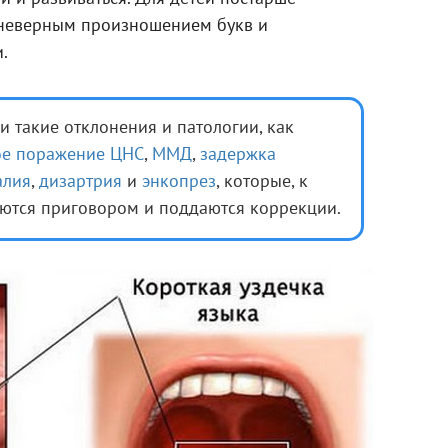
 неверным произношением букв и
.
 и такие отклонения и патологии, как
ое поражение ЦНС
,
ММД
,
задержка
алия
,
дизартрия
и
энкопрез
, которые, к
ляются приговором и поддаются коррекции.