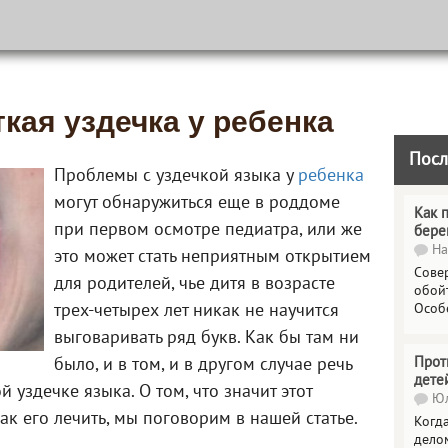
ткая уздечка у ребенка
Посл
Проблемы с уздечкой языка у
ребенка
могут обнаружиться еще в роддоме
Как 
при первом осмотре педиатра, или же
бере
На
это может стать неприятным открытием
Сове
для родителей, чье дитя в возрасте
обойт
трех-четырех лет никак не научится
Особ
выговаривать ряд букв. Как бы там ни
Прот
было, и в том, и в другом случае речь
дете
й уздечке языка. О том, что значит этот
Юл
как его лечить, мы поговорим в нашей статье.
Когда
делом