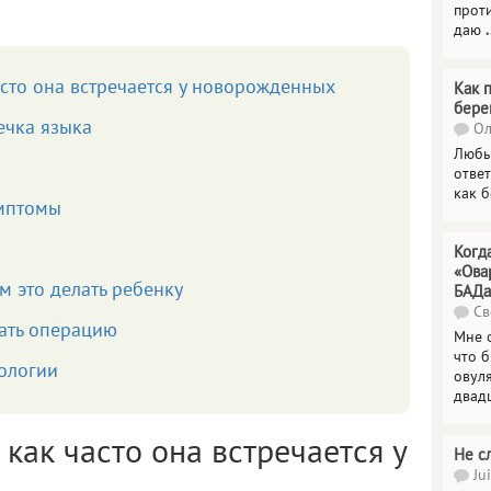
прот
даю
.
асто она встречается у новорожденных
Как 
бере
ечка языка
Ол
Любы
отве
как 
мптомы
Когд
«Ова
м это делать ребенку
БАДа
Св
лать операцию
Мне 
что 
ологии
овул
двад
 как часто она встречается у
Не с
Jui