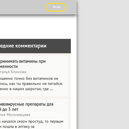
вход
едние комментарии
принимать витамины при
менности
талья Блинова
ршенно точно без витаминов не
ись, как ты правильно не питайся.
енно в наших широтах, где
...
ивовирусные препараты для
й до 3 лет
ия Могилевцева
 начался сезон простуд, то первым
 пошла в аптеку за