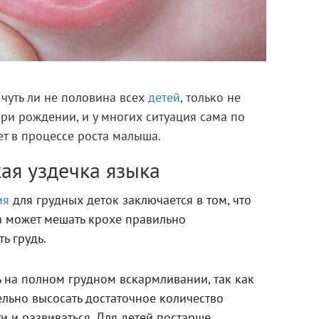
чуть ли не половина всех
детей
, только не
при рождении, и у многих ситуация сама по
ет в процессе роста малыша.
ая уздечка языка
ия
для грудных деток заключается в том, что
а может мешать крохе правильно
ь грудь.
ть на полном грудном вскармливании, так как
ельно высосать достаточное количество
и и развиваться. Для детей постарше