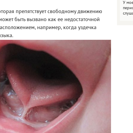
У мо
пери
которая препятствует свободному движению
слуш
 может быть вызвано как ее недостаточной
асположением, например, когда уздечка
языка.