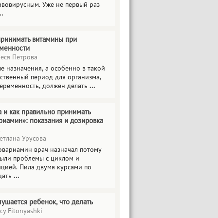
ивовирусным. Уже не первый раз
..
принимать витамины при
менности
еся Петрова
е назначения, а особенно в такой
тственный период для организма,
беременность, должен делать
...
а и как правильно принимать
риамин»: показания и дозировка
етлана Урусова
овариамин врач назначал потому
были проблемы с циклом и
яцией. Пила двумя курсами по
цать
...
лушается ребенок, что делать
cy Fitonyashki