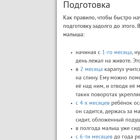
Подготовка
Как правило, чтобы быстро нау
подготовку задолго до этого. 
малыша:
начиная с
1-го месяца
, н
день лежал на животе. Э
в
2 месяца
карапуз учитс
на спину. Ему можно помо
её над ним, и отводя её м
таких поворотах укрепля
с 4-х месяцев
ребёнок ос
он садится, держась за м
сидит, обложенный поду
в полгода малыш уже сид
с 6-ти месяцев
до года р