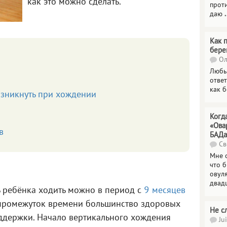
как это можно сделать.
прот
даю
.
Как 
бере
Ол
Любы
отве
как 
озникнуть при хождении
Когд
«Ова
в
БАДа
Св
Мне 
что 
овул
двад
ь ребёнка ходить можно в период с
9 месяцев
 промежуток времени большинство здоровых
Не с
ддержки. Начало вертикального хождения
Jui