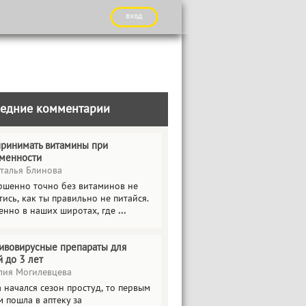
вход
едние комментарии
принимать витамины при
менности
талья Блинова
ршенно точно без витаминов не
ись, как ты правильно не питайся.
енно в наших широтах, где
...
ивовирусные препараты для
й до 3 лет
ия Могилевцева
 начался сезон простуд, то первым
 пошла в аптеку за