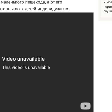
 маленького пешехода, а от его
У мо
пери
что для всех детей индивидуально.
слуш