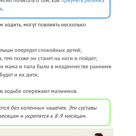
есно почитать о том, как
приучить ребенка
ь
.
ам ходить, могут повлиять несколько
алыши опередят спокойных детей;
з, тем позже он станет на ноги и пойдёт;
сли мама и папа были в младенчестве ранними
будет и их дитя;
 в ходьбе опережают мальчиков.
тся без коленных чашечек. Эти суставы
месяцам и укрепятся к 8-9 месяцам
.