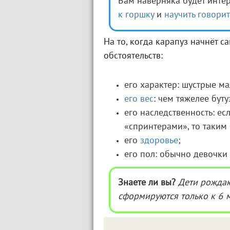
Вам наверняка будет интер
к горшку
и
научить говорит
На то, когда карапуз начнёт с
обстоятельств:
его характер: шустрые м
его вес
: чем тяжелее буту
его наследственность: е
«спринтерами», то таким 
его
здоровье
;
его пол: обычно девочки
Знаете ли вы?
Дети рождаю
сформируются только к 6 