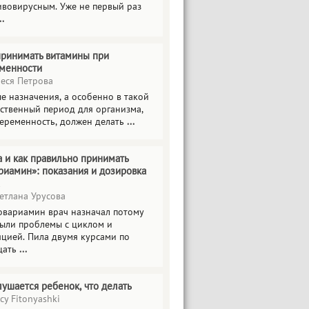
ивовирусным. Уже не первый раз
..
принимать витамины при
менности
еся Петрова
е назначения, а особенно в такой
тственный период для организма,
беременность, должен делать
...
а и как правильно принимать
риамин»: показания и дозировка
етлана Урусова
овариамин врач назначал потому
были проблемы с циклом и
яцией. Пила двумя курсами по
цать
...
лушается ребенок, что делать
cy Fitonyashki