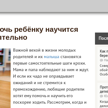
очь ребёнку научится
ятельно
Посл
Важной вехой в жизни молодых
Как 
бере
родителей и их
малыша
становятся
На
первые самостоятельные шаги крохи.
Сове
Мама и папа наблюдают за ним и ждут.
обойт
Особ
И если их чадо не оправдывает
ожиданий и не стремится к
Прот
прямохождению, любящие родители
дете
хотят ему помочь и научить его
Юл
Когда
поскорее ходить. Рассмотрим, когда и
делом