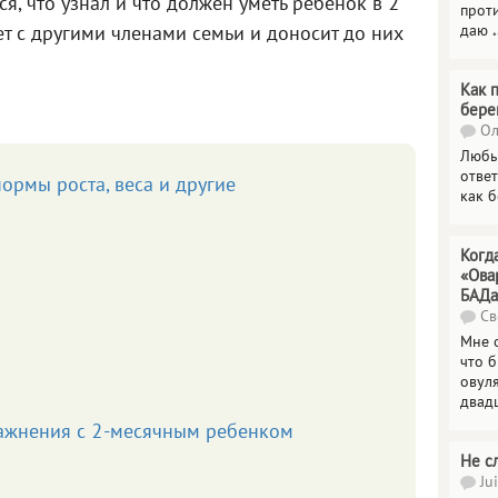
я, что узнал и что должен уметь ребенок в 2
прот
даю
.
ет с другими членами семьи и доносит до них
Как 
бере
Ол
Любы
отве
ормы роста, веса и другие
как 
Когд
«Ова
БАДа
Св
Мне 
что 
овул
двад
ажнения с 2-месячным ребенком
Не с
Jui