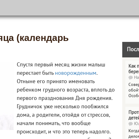
яца (календарь
Посл
Спустя первый месяц жизни малыш
Как 
бере
перестает быть
новорожденным
.
На
Отныне его принято именовать
Сове
ребенком грудного возраста, вплоть до
обойт
Особ
первого празднования Дня рождения.
Грудничок уже несколько пообжился
Прот
дома, а родители, отойдя от стрессов,
дете
начали понимать, что вообще
Юл
Когда
происходит, и что это теперь надолго.
делом