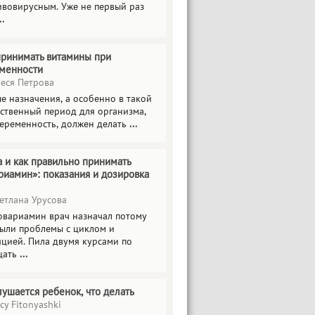
ивовирусным. Уже не первый раз
..
принимать витамины при
менности
еся Петрова
е назначения, а особенно в такой
тственный период для организма,
беременность, должен делать
...
а и как правильно принимать
риамин»: показания и дозировка
етлана Урусова
овариамин врач назначал потому
были проблемы с циклом и
яцией. Пила двумя курсами по
цать
...
лушается ребенок, что делать
cy Fitonyashki