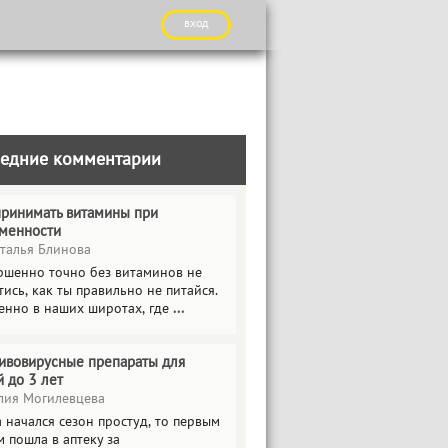
вход
едние комментарии
принимать витамины при
менности
талья Блинова
ршенно точно без витаминов не
ись, как ты правильно не питайся.
енно в наших широтах, где
...
ивовирусные препараты для
й до 3 лет
ия Могилевцева
 начался сезон простуд, то первым
 пошла в аптеку за