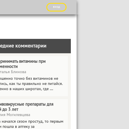
вход
едние комментарии
принимать витамины при
менности
талья Блинова
ршенно точно без витаминов не
ись, как ты правильно не питайся.
енно в наших широтах, где
...
ивовирусные препараты для
й до 3 лет
ия Могилевцева
 начался сезон простуд, то первым
 пошла в аптеку за