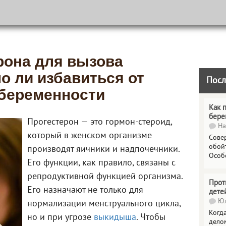
рона для вызова
о ли избавиться от
Посл
беременности
Как 
бере
Прогестерон — это гормон-стероид,
На
который в женском организме
Сове
обойт
производят яичники и надпочечники.
Особ
Его функции, как правило, связаны с
репродуктивной функцией организма.
Прот
Его назначают не только для
дете
Юл
нормализации менструального цикла,
Когда
но и при угрозе
выкидыша
. Чтобы
делом