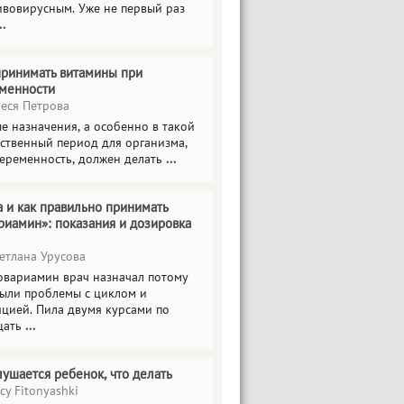
ивовирусным. Уже не первый раз
..
принимать витамины при
менности
еся Петрова
е назначения, а особенно в такой
тственный период для организма,
беременность, должен делать
...
а и как правильно принимать
риамин»: показания и дозировка
етлана Урусова
овариамин врач назначал потому
были проблемы с циклом и
яцией. Пила двумя курсами по
цать
...
лушается ребенок, что делать
cy Fitonyashki