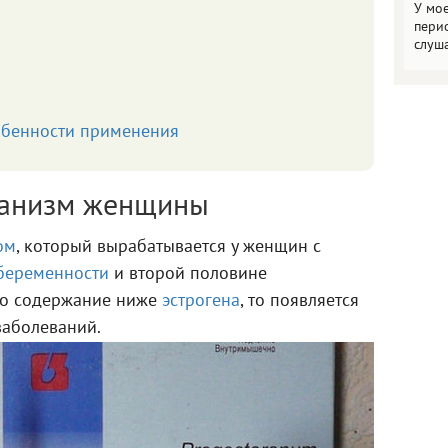
У мо
пери
слуш
обенности применения
ганизм женщины
ом
, который вырабатывается у женщин с
беременности
и второй половине
его содержание ниже
эстрогена
, то появляется
заболеваний.