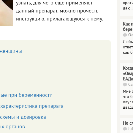
узнать, для чего еще применяют
прот
даю
.
данный препарат, можно прочесть
инструкцию, прилагающуюся к нему.
Как 
бере
Ол
Любы
отве
 женщины
как 
Когд
«Ова
БАДа
Св
Мне 
ные при беременности
что 
овул
 характеристика препарата
двад
 схемы и дозировка
Не с
ых органов
Jui