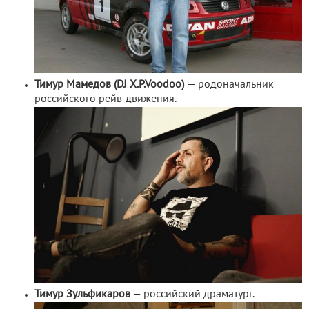
Тимур Мамедов (DJ X.P.Voodoo)
— родоначальник
российского рейв-движения.
Тимур Зульфикаров
— российский драматург.