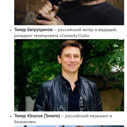
Тимур Батрутдинов
— российский актер и ведущий,
резидент телепроекта «Comedy Club».
Тимур Юнусов (Тимати)
— российский музыкант и
бизнесмен.