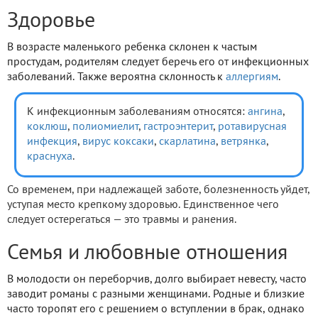
Здоровье
В возрасте маленького ребенка склонен к частым
простудам, родителям следует беречь его от инфекционных
заболеваний. Также вероятна склонность к
аллергиям
.
К инфекционным заболеваниям относятся:
ангина
,
коклюш
,
полиомиелит
,
гастроэнтерит
,
ротавирусная
инфекция
,
вирус коксаки
,
скарлатина
,
ветрянка
,
краснуха
.
Со временем, при надлежащей заботе, болезненность уйдет,
уступая место крепкому здоровью. Единственное чего
следует остерегаться — это травмы и ранения.
Семья и любовные отношения
В молодости он переборчив, долго выбирает невесту, часто
заводит романы с разными женщинами. Родные и близкие
часто торопят его с решением о вступлении в брак, однако