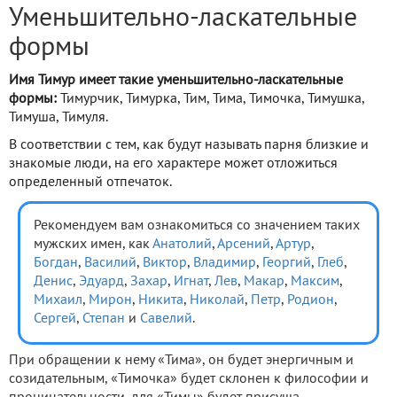
Уменьшительно-ласкательные
формы
Имя Тимур имеет такие уменьшительно-ласкательные
формы:
Тимурчик, Тимурка, Тим, Тима, Тимочка, Тимушка,
Тимуша, Тимуля.
В соответствии с тем, как будут называть парня близкие и
знакомые люди, на его характере может отложиться
определенный отпечаток.
Рекомендуем вам ознакомиться со значением таких
мужских имен, как
Анатолий
,
Арсений
,
Артур
,
Богдан
,
Василий
,
Виктор
,
Владимир
,
Георгий
,
Глеб
,
Денис
,
Эдуард
,
Захар
,
Игнат
,
Лев
,
Макар
,
Максим
,
Михаил
,
Мирон
,
Никита
,
Николай
,
Петр
,
Родион
,
Сергей
,
Степан
и
Савелий
.
При обращении к нему «Тима», он будет энергичным и
созидательным, «Тимочка» будет склонен к философии и