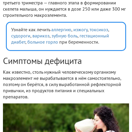
третьего триместра — главного этапа в формировании
скелета малыша, он нуждается в дозе 250 или даже 300 мг
строительного макроэлемента.
Узнайте как лечить
аллергию
,
изжогу
,
токсикоз
,
судороги
,
варикоз
,
зубную боль
,
гестационный
диабет
,
больное горло
при беременности.
Симптомы дефицита
Как известно, столь нужный человеческому организму
макроэлемент не вырабатывается в нём самостоятельно,
поэтому он берётся, в силу выработанной рефлекторной
привычки, из продуктов питания и специальных
препаратов.