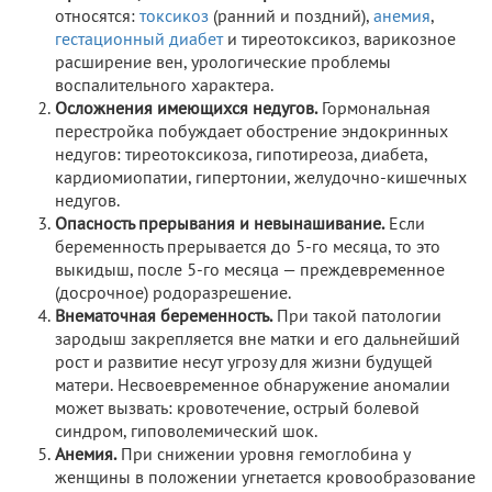
относятся:
токсикоз
(ранний и поздний),
анемия
,
гестационный диабет
и тиреотоксикоз, варикозное
расширение вен, урологические проблемы
воспалительного характера.
Осложнения имеющихся недугов.
Гормональная
перестройка побуждает обострение эндокринных
недугов: тиреотоксикоза, гипотиреоза, диабета,
кардиомиопатии, гипертонии, желудочно-кишечных
недугов.
Опасность прерывания и невынашивание.
Если
беременность прерывается до 5-го месяца, то это
выкидыш, после 5-го месяца — преждевременное
(досрочное) родоразрешение.
Внематочная беременность.
При такой патологии
зародыш закрепляется вне матки и его дальнейший
рост и развитие несут угрозу для жизни будущей
матери. Несвоевременное обнаружение аномалии
может вызвать: кровотечение, острый болевой
синдром, гиповолемический шок.
Анемия.
При снижении уровня гемоглобина у
женщины в положении угнетается кровообразование