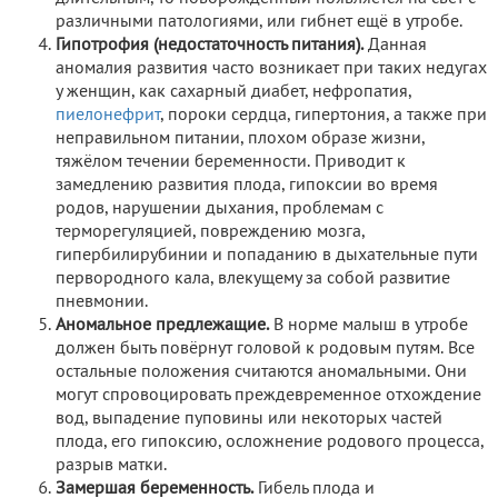
различными патологиями, или гибнет ещё в утробе.
Гипотрофия (недостаточность питания).
Данная
аномалия развития часто возникает при таких недугах
у женщин, как сахарный диабет, нефропатия,
пиелонефрит
, пороки сердца, гипертония, а также при
неправильном питании, плохом образе жизни,
тяжёлом течении беременности. Приводит к
замедлению развития плода, гипоксии во время
родов, нарушении дыхания, проблемам с
терморегуляцией, повреждению мозга,
гипербилирубинии и попаданию в дыхательные пути
первородного кала, влекущему за собой развитие
пневмонии.
Аномальное предлежащие.
В норме малыш в утробе
должен быть повёрнут головой к родовым путям. Все
остальные положения считаются аномальными. Они
могут спровоцировать преждевременное отхождение
вод, выпадение пуповины или некоторых частей
плода, его гипоксию, осложнение родового процесса,
разрыв матки.
Замершая беременность.
Гибель плода и