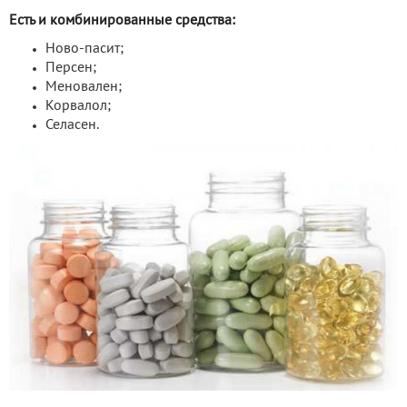
Есть и комбинированные средства:
Ново-пасит;
Персен;
Меновален;
Корвалол;
Селасен.