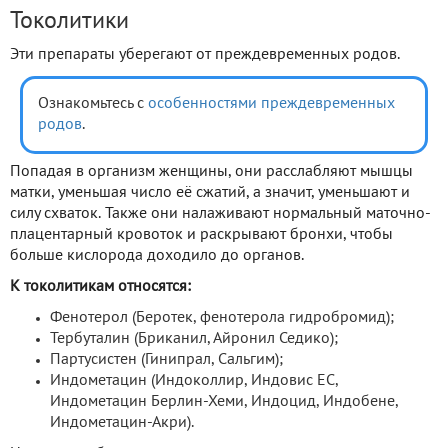
Токолитики
Эти препараты уберегают от преждевременных родов.
Ознакомьтесь с
особенностями преждевременных
родов
.
Попадая в организм женщины, они расслабляют мышцы
матки, уменьшая число её сжатий, а значит, уменьшают и
силу схваток. Также они налаживают нормальный маточно-
плацентарный кровоток и раскрывают бронхи, чтобы
больше кислорода доходило до органов.
К токолитикам относятся:
Фенотерол (Беротек, фенотерола гидробромид);
Тербуталин (Бриканил, Айронил Седико);
Партусистен (Гинипрал, Сальгим);
Индометацин (Индоколлир, Индовис ЕС,
Индометацин Берлин-Хеми, Индоцид, Индобене,
Индометацин-Акри).