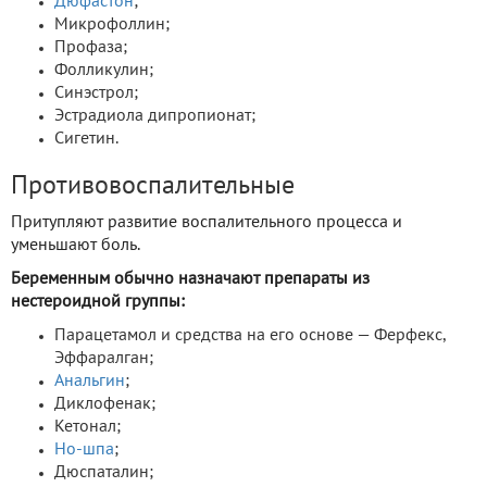
Дюфастон
;
Микрофоллин;
Профаза;
Фолликулин;
Синэстрол;
Эстрадиола дипропионат;
Сигетин.
Противовоспалительные
Притупляют развитие воспалительного процесса и
уменьшают боль.
Беременным обычно назначают препараты из
нестероидной группы:
Парацетамол и средства на его основе — Ферфекс,
Эффаралган;
Анальгин
;
Диклофенак;
Кетонал;
Но-шпа
;
Дюспаталин;