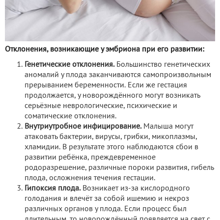
Отклонения, возникающие у эмбриона при его развитии:
Генетические отклонения.
Большинство генетических
аномалий у плода заканчиваются самопроизвольным
прерыванием беременности. Если же гестация
продолжается, у новорождённого могут возникать
серьёзные неврологические, психические и
соматические отклонения.
Внутриутробное инфицирование.
Малыша могут
атаковать бактерии, вирусы, грибки, микоплазмы,
хламидии. В результате этого наблюдаются сбои в
развитии ребёнка, преждевременное
родоразрешение, различные пороки развития, гибель
плода, осложнения течения гестации.
Гипоксия плода.
Возникает из-за кислородного
голодания и влечёт за собой ишемию и некроз
различных органов у плода. Если процесс был
длительным, то новорождённый появляется на свет с