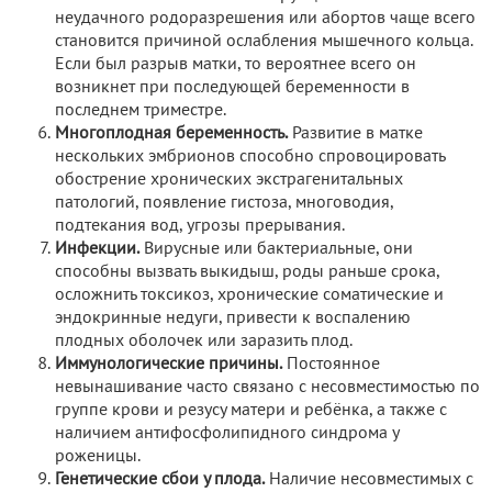
неудачного родоразрешения или абортов чаще всего
становится причиной ослабления мышечного кольца.
Если был разрыв матки, то вероятнее всего он
возникнет при последующей беременности в
последнем триместре.
Многоплодная беременность.
Развитие в матке
нескольких эмбрионов способно спровоцировать
обострение хронических экстрагенитальных
патологий, появление гистоза, многоводия,
подтекания вод, угрозы прерывания.
Инфекции.
Вирусные или бактериальные, они
способны вызвать выкидыш, роды раньше срока,
осложнить токсикоз, хронические соматические и
эндокринные недуги, привести к воспалению
плодных оболочек или заразить плод.
Иммунологические причины.
Постоянное
невынашивание часто связано с несовместимостью по
группе крови и резусу матери и ребёнка, а также с
наличием антифосфолипидного синдрома у
роженицы.
Генетические сбои у плода.
Наличие несовместимых с