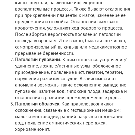
кисты, опухоли, различные инфекционно-
воспалительные процессы. Также бывают отклонения
при прикреплении плаценты к матке, изменение её
предлежания и отслойка. Отклонения вызывают
кровотечения, усложняют ход родового процесса.
После абортов вероятность появления патологий
последа возрастает. И не важно, была ли это чистка,
самопроизвольный выкидыш или медикаментозное
прерывание беременности.
Патологии пуповины.
К ним относятся: укорочение/
удлинение, ложные/истинные узлы, оболочечное
присоединение, появление кист, гематом, тератом,
нарушения развития сосудов. В зависимости от
аномалии возможны такие осложнения: выпадение
пуповины, излитие вод, гипоксия плода, задержка и
отклонения в развитии, преждевременные роды.
Патологии оболочек.
Как правило, возникают
осложнения, связанные с гестационным мешком:
мало- и многоводие, ранний разрыв и подтекание
вод, появление амниотических перетяжек,
хориоамнионит.