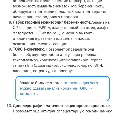
определяются специфические маркеры, дающие
возможность выявить внематочную беременность,
обнаружить подтекание плодных вод, подтвердить
начало раннего родового процесса.
Лабораторный мониторинг беременности.
Анализ на
ХГЧ, эстриол, РАРР-А, плацентарный лактоген, альфа-
фетопротеин. С их помощью можно выявить
отклонения в развитии плаценты и плода,
осложнения течения гестации.
TORCH-комплекс.
Позволяет определить ряд
болезней, внутриутробно атакующих ребёнка:
токсоплазмоз, краснуху, цитомегаловирус, герпес,
гепатит В и С, хламидиоз, сифилис, гонорею, ВИЧ,
листериоз, ветрянку, энтеровирус.
Узнайте больше о том,
что такое и для чего
нужно сдавать анализ крови на TORCH-
комплекс
.
Допплерография маточно-плацентарного кровотока.
Позволяет оценить трансплацентарную гемодинамику.