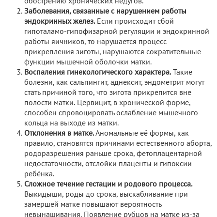
обострению хронических недугов.
Заболевания, связанные с нарушением работы
эндокринных желез.
Если происходит сбой
гипоталамо-гипофизарной регуляции и эндокринной
работы яичников, то нарушается процесс
прикрепления зиготы, нарушаются сократительные
функции мышечной оболочки матки.
Воспаления гинекологического характера.
Такие
болезни, как сальпингит, аднексит, эндометрит могут
стать причиной того, что зигота прикрепится вне
полости матки. Цервицит, в хронической форме,
способен спровоцировать ослабление мышечного
кольца на выходе из матки.
Отклонения в матке.
Аномальные её формы, как
правило, становятся причинами естественного аборта,
родоразрешения раньше срока, фетоплацентарной
недостаточности, отслойки плаценты и гипоксии
ребёнка.
Сложное течение гестации и родового процесса.
Выкидыши, роды до срока, выскабливание при
замершей матке повышают вероятность
невынашивания. Появление рубцов на матке из-за