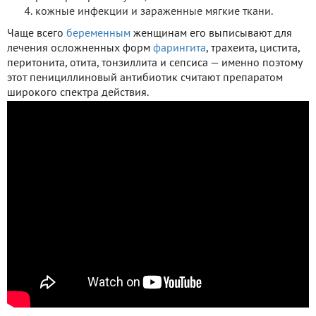
кожные инфекции и зараженные мягкие ткани.
Чаще всего
беременным
женщинам его выписывают для
лечения осложненных форм
фарингита
, трахеита, цистита,
перитонита, отита, тонзиллита и сепсиса — именно поэтому
этот пенициллиновый антибиотик считают препаратом
широкого спектра действия.