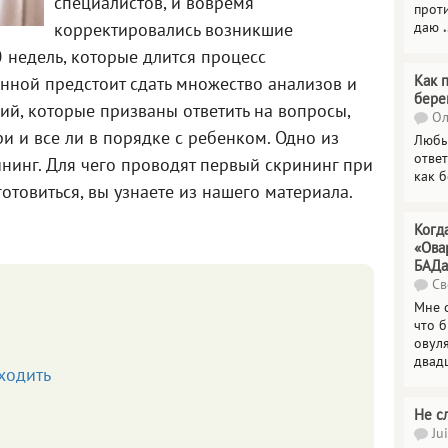
специалистов, и вовремя
прот
даю
.
корректировались возникшие
 недель, которые длится процесс
Как 
ной предстоит сдать множество анализов и
бере
й, которые призваны ответить на вопросы,
Ол
и и все ли в порядке с ребенком. Одно из
Любы
отве
ининг. Для чего проводят первый скрининг при
как 
отовиться, вы узнаете из нашего материала.
Когд
«Ова
БАДа
Св
Мне 
что 
овул
двад
ходить
Не с
Jui