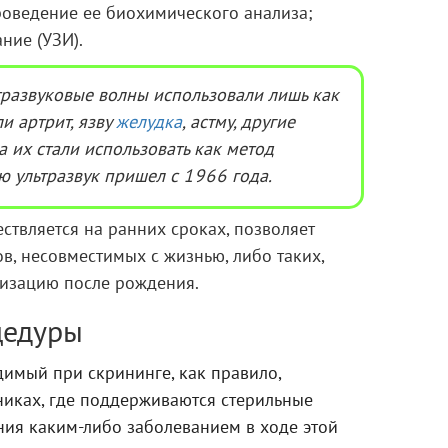
роведение ее биохимического анализа;
ние (УЗИ).
тразвуковые волны использовали лишь как
и артрит, язву
желудка
, астму, другие
а их стали использовать как метод
ю ультразвук пришел с 1966 года.
ествляется на ранних сроках, позволяет
ов, несовместимых с жизнью, либо таких,
дизацию после рождения.
цедуры
имый при скрининге, как правило,
никах, где поддерживаются стерильные
ния каким-либо заболеванием в ходе этой