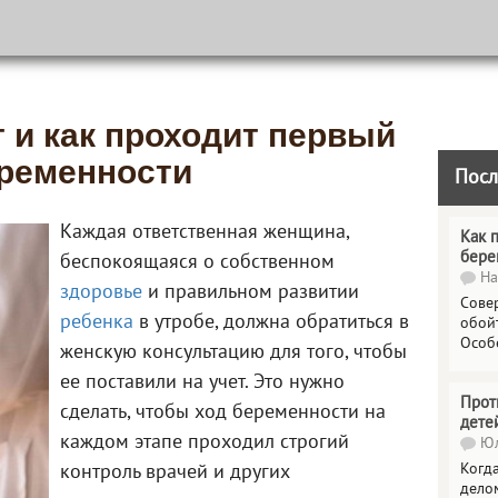
 и как проходит первый
еременности
Посл
Каждая ответственная женщина,
Как 
бере
беспокоящаяся о собственном
На
здоровье
и правильном развитии
Сове
ребенка
в утробе, должна обратиться в
обойт
Особ
женскую консультацию для того, чтобы
ее поставили на учет. Это нужно
Прот
сделать, чтобы ход беременности на
дете
каждом этапе проходил строгий
Юл
Когда
контроль врачей и других
делом