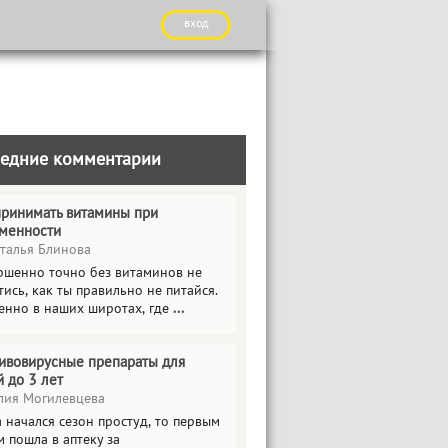
вход
едние комментарии
принимать витамины при
менности
талья Блинова
ршенно точно без витаминов не
ись, как ты правильно не питайся.
енно в наших широтах, где
...
ивовирусные препараты для
й до 3 лет
ия Могилевцева
 начался сезон простуд, то первым
 пошла в аптеку за