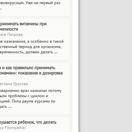
ивовирусным. Уже не первый раз
..
принимать витамины при
менности
еся Петрова
е назначения, а особенно в такой
тственный период для организма,
беременность, должен делать
...
а и как правильно принимать
риамин»: показания и дозировка
етлана Урусова
овариамин врач назначал потому
были проблемы с циклом и
яцией. Пила двумя курсами по
цать
...
лушается ребенок, что делать
cy Fitonyashki