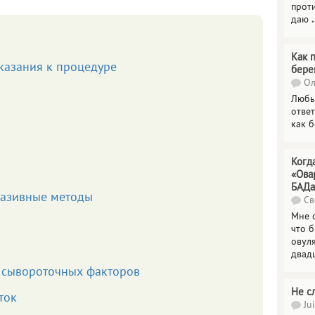
прот
даю
.
Как 
казания к процедуре
бере
Ол
Любы
отве
как 
Когд
«Ова
БАДа
вазивные методы
Св
Мне 
что 
овул
двад
 сывороточных факторов
Не с
ток
Jui