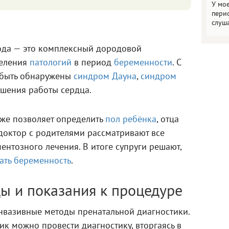
У мо
пери
слуш
ода — это комплексный дородовой
деления
патологий
в период
беременности
. С
 быть обнаружены
синдром Дауна
,
синдром
ушения работы сердца.
же позволяет определить
пол ребёнка
, отца
доктор с родителями рассматривают все
нтозного лечения. В итоге супруги решают,
ать беременность
.
ы и показания к процедуре
нвазивные методы пренатальной диагностики.
к можно провести диагностику, вторгаясь в