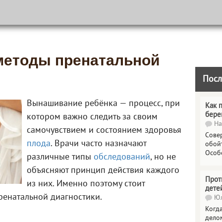
методы пренатальной
Посл
Вынашивание ребёнка — процесс, при
Как 
бере
котором важно следить за своим
На
самочувствием и состоянием здоровья
Сове
плода
. Врачи часто назначают
обойт
Особ
различные типы
обследований
, но не
объясняют принцип действия каждого
Прот
из них. Именно поэтому стоит
дете
ренатальной диагностики.
Юл
Когда
делом