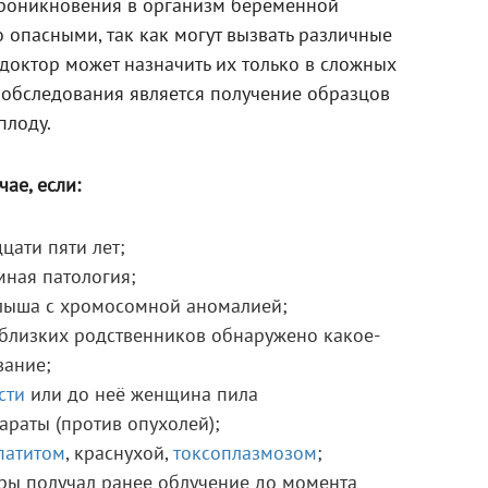
проникновения в организм беременной
опасными, так как могут вызвать различные
доктор может назначить их только в сложных
 обследования является получение образцов
плоду.
ае, если:
цати пяти лет;
мная патология;
лыша с хромосомной аномалией;
близких родственников обнаружено какое-
вание;
сти
или до неё женщина пила
раты (против опухолей);
патитом
, краснухой,
токсоплазмозом
;
ары получал ранее облучение до момента