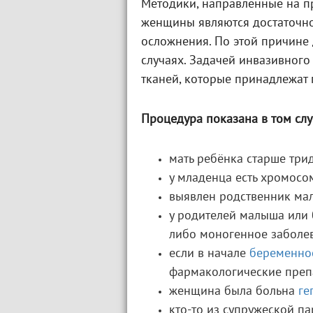
Методики, направленные на 
женщины являются достаточно 
осложнения. По этой причине 
случаях. Задачей инвазивного
тканей, которые принадлежат 
Процедура показана в том случ
мать ребёнка старше трид
у младенца есть хромосо
выявлен родственник ма
у родителей малыша или 
либо моногенное заболе
если в начале
беременно
фармакологические препа
женщина была больна
ге
кто-то из супружеской п