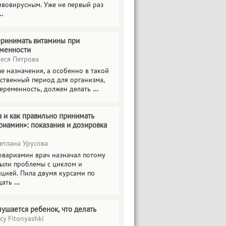
ивовирусным. Уже не первый раз
..
принимать витамины при
менности
еся Петрова
е назначения, а особенно в такой
тственный период для организма,
беременность, должен делать
...
а и как правильно принимать
риамин»: показания и дозировка
етлана Урусова
овариамин врач назначал потому
были проблемы с циклом и
яцией. Пила двумя курсами по
цать
...
лушается ребенок, что делать
cy Fitonyashki