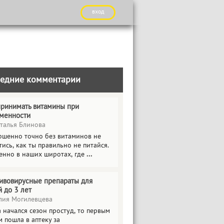
вход
едние комментарии
принимать витамины при
менности
талья Блинова
ршенно точно без витаминов не
ись, как ты правильно не питайся.
енно в наших широтах, где
...
ивовирусные препараты для
й до 3 лет
ия Могилевцева
 начался сезон простуд, то первым
 пошла в аптеку за