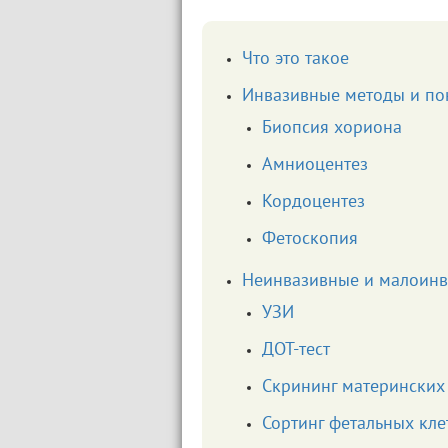
Что это такое
Инвазивные методы и по
Биопсия хориона
Амниоцентез
Кордоцентез
Фетоскопия
Неинвазивные и малоин
УЗИ
ДОТ-тест
Скрининг материнских
Сортинг фетальных кле