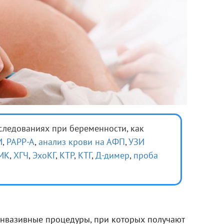
бследованиях при беременности, как
И
,
РАРР-А
,
анализ крови на АФП
,
УЗИ
МК
,
ХГЧ
,
ЭхоКГ
,
КТР
,
КТГ
,
Д-димер
,
проба
нвазивные процедуры, при которых получают