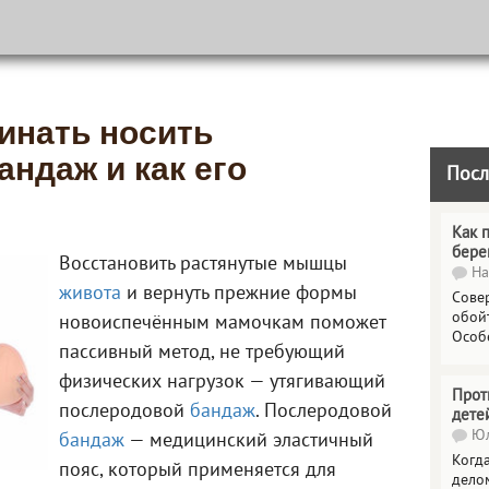
инать носить
ндаж и как его
Посл
Как 
бере
Восстановить растянутые мышцы
На
живота
и вернуть прежние формы
Сове
обойт
новоиспечённым мамочкам поможет
Особ
пассивный метод, не требующий
физических нагрузок — утягивающий
Прот
послеродовой
бандаж
. Послеродовой
дете
Юл
бандаж
— медицинский эластичный
Когда
пояс, который применяется для
делом