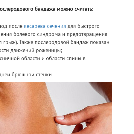
ослеродового бандажа можно считать:
иод после
кесарева сечения
для быстрого
шения болевого синдрома и предотвращения
 грыж). Также послеродовой бандаж показан
ости движений роженицы;
ничной области и области спины в
дней брюшной стенки.