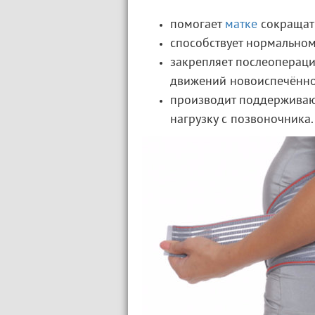
помогает
матке
сокращат
способствует нормально
закрепляет послеоперац
движений новоиспечённо
производит поддерживаю
нагрузку с позвоночника.