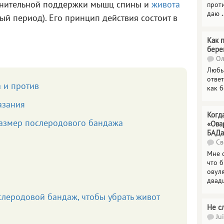
лнительной поддержки мышц спины и
живота
прот
даю
.
й период). Его принцип действия состоит в
Как 
бере
Ол
Любы
отве
 и против
как 
азания
Когд
размер послеродового бандажа
«Ова
БАДа
Св
Мне 
что 
овул
двад
слеродовой бандаж, чтобы убрать живот
Не с
Jui