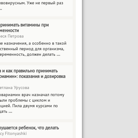
ивовирусным. Уже не первый раз
..
принимать витамины при
менности
еся Петрова
е назначения, а особенно в такой
тственный период для организма,
беременность, должен делать
...
а и как правильно принимать
риамин»: показания и дозировка
етлана Урусова
овариамин врач назначал потому
были проблемы с циклом и
яцией. Пила двумя курсами по
цать
...
лушается ребенок, что делать
cy Fitonyashki