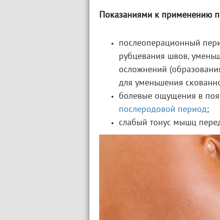
Показаниями к применению п
послеоперационный пер
рубцевания швов, умень
осложнений (образования
для уменьшения скованн
болевые ощущения в пояс
послеродовой период
;
слабый тонус мышц пере