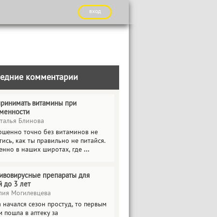
вход
едние комментарии
принимать витамины при
менности
талья Блинова
ршенно точно без витаминов не
ись, как ты правильно не питайся.
енно в наших широтах, где
...
ивовирусные препараты для
й до 3 лет
ия Могилевцева
 начался сезон простуд, то первым
 пошла в аптеку за