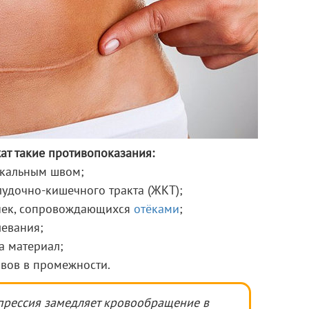
ат такие противопоказания:
икальным швом;
удочно-кишечного тракта (ЖКТ);
чек, сопровождающихся
отёками
;
левания;
а материал;
вов в промежности.
прессия замедляет кровообращение в