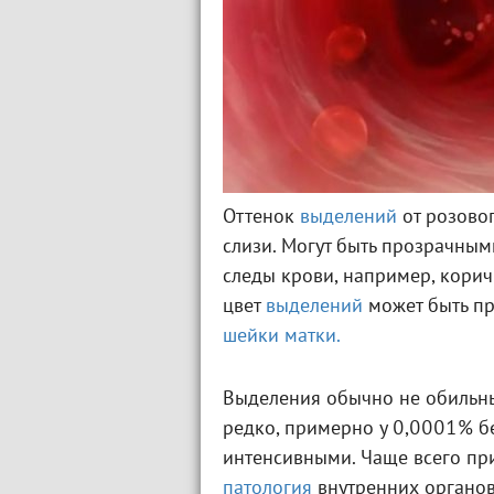
Оттенок
выделений
от розово
слизи. Могут быть прозрачны
следы крови, например, корич
цвет
выделений
может быть п
шейки матки.
Выделения обычно не обильны
редко, примерно у 0,0001% 
интенсивными. Чаще всего при
патология
внутренних органов