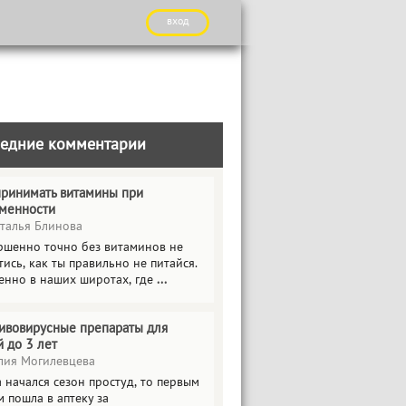
вход
едние комментарии
принимать витамины при
менности
талья Блинова
ршенно точно без витаминов не
ись, как ты правильно не питайся.
енно в наших широтах, где
...
ивовирусные препараты для
й до 3 лет
ия Могилевцева
 начался сезон простуд, то первым
 пошла в аптеку за