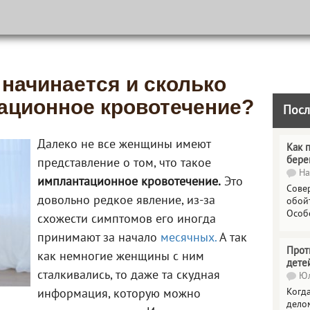
а начинается и сколько
ационное кровотечение?
Посл
Далеко не все женщины имеют
Как 
бере
представление о том, что такое
На
имплантационное кровотечение.
Это
Сове
довольно редкое явление, из-за
обойт
Особ
схожести симптомов его иногда
принимают за начало
месячных.
А так
Прот
как немногие женщины с ним
дете
сталкивались, то даже та скудная
Юл
Когда
информация, которую можно
делом