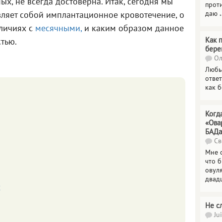
ых, не всегда достоверна. Итак, сегодня мы
прот
даю
.
вляет собой имплантационное кровотечение, о
зличиях с
месячными,
и каким образом данное
Как 
тью.
бере
Ол
Любы
отве
как 
Когд
«Ова
БАДа
Св
Мне 
что 
овул
двад
х
Не с
Jui