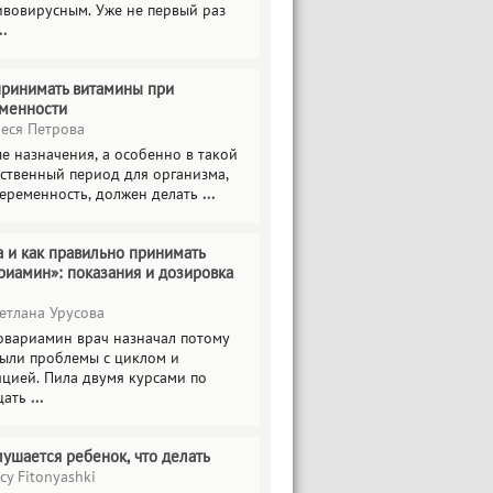
ивовирусным. Уже не первый раз
..
принимать витамины при
менности
еся Петрова
е назначения, а особенно в такой
тственный период для организма,
беременность, должен делать
...
а и как правильно принимать
риамин»: показания и дозировка
етлана Урусова
овариамин врач назначал потому
были проблемы с циклом и
яцией. Пила двумя курсами по
цать
...
лушается ребенок, что делать
cy Fitonyashki