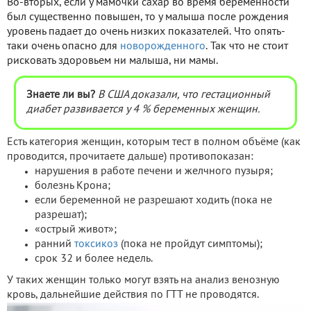
Во-вторых, если у мамочки сахар во время беременности
был существенно повышен, то у малыша после рождения
уровень падает до очень низких показателей. Что опять-
таки очень опасно для
новорожденного
. Так что не стоит
рисковать здоровьем ни малыша, ни мамы.
Знаете ли вы?
В США доказали, что гестационный
диабет развивается у 4 % беременных женщин.
Есть категория женщин, которым тест в полном объёме (как
проводится, прочитаете дальше) противопоказан:
нарушения в работе печени и желчного пузыря;
болезнь Крона;
если беременной не разрешают ходить (пока не
разрешат);
«острый живот»;
ранний
токсикоз
(пока не пройдут симптомы);
срок 32 и более недель.
У таких женщин только могут взять на анализ венозную
кровь, дальнейшие действия по ГТТ не проводятся.