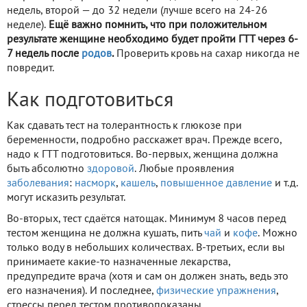
недель, второй — до 32 недели (лучше всего на 24-26
неделе).
Ещё важно помнить, что при положительном
результате женщине необходимо будет пройти ГТТ через 6-
7 недель после
родов
.
Проверить кровь на сахар никогда не
повредит.
Как подготовиться
Как сдавать тест на толерантность к глюкозе при
беременности, подробно расскажет врач. Прежде всего,
надо к ГТТ подготовиться. Во-первых, женщина должна
быть абсолютно
здоровой
. Любые проявления
заболевания
:
насморк
,
кашель
,
повышенное давление
и т.д.
могут исказить результат.
Во-вторых, тест сдаётся натощак. Минимум 8 часов перед
тестом женщина не должна кушать, пить
чай
и
кофе
. Можно
только воду в небольших количествах. В-третьих, если вы
принимаете какие-то назначенные лекарства,
предупредите врача (хотя и сам он должен знать, ведь это
его назначения). И последнее,
физические упражнения
,
стрессы перед тестом противопоказаны.