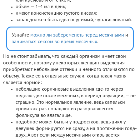
или кремовым оттенком;
объём — 1-4 мл в день;
имеют консистенцию густого киселя;
запах должен быть едва ощутимый, чуть кисловатый.
Узнайте
можно ли забеременеть перед месячными
и
заниматься сексом во время месячных
.
Но не стоит забывать, что каждый организм имеет свои
особенности, поэтому у некоторых женщин выделения
приобретают небольшие оттенки и немного отличаются по
объёму. Также есть отдельные случаи, когда такая мазня
является нормой:
небольшие коричневые выделения где-то через
неделю-две после месячных, в период овуляции, — не
страшно. Это нормальное явление, ведь капельки
крови как раз попадают из разорвавшегося
фолликула во влагалище.
подобное может быть и у подростков, ведь цикл у
девушек формируется не сразу, а на протяжении года-
двух. А вот если между месячными открывается