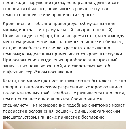
происходит нарушение цикла, менструация удлиняется и
становится обильнее, появляются кровяные сгустки —
тёмно-коричневые или практически чёрные.
Кровянистые — обычно провоцирует субмукозный вид
миомы, иногда — интрамуральный (внутристеночный).
Появляется дискомфорт, боли во время секса, мазня между
менструациями; месячные становятся длиннее и обильнее,
их цвет колеблется от светло-красного к насыщенно
тёмному; к выделениям примешиваются кровяные сгустки.
При осложнениях выделения приобретают неприятный
запах, в них появляется гной, что свидетельствует об
инфекции, серьёзном воспалении.
Кстати, при миоме цвет мазни также может быть жёлтым, что
говорит о патологическом разрастании, которое охватило
полость маточных труб. Чем больше развивается патология,
тем интенсивнее они становятся. Срочно идите к
специалисту — игнорирование подобных симптомов может
перерасти в осложнения, решаемые лишь хирургическим
вмешательством, или даже привести к бесплодию.