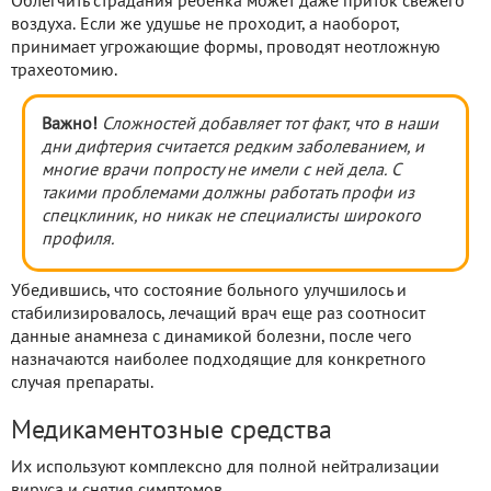
Облегчить страдания ребенка может даже приток свежего
воздуха. Если же удушье не проходит, а наоборот,
принимает угрожающие формы, проводят неотложную
трахеотомию.
Важно!
Сложностей добавляет тот факт, что в наши
дни дифтерия считается редким заболеванием, и
многие врачи попросту не имели с ней дела. С
такими проблемами должны работать профи из
спецклиник, но никак не специалисты широкого
профиля.
Убедившись, что состояние больного улучшилось и
стабилизировалось, лечащий врач еще раз соотносит
данные анамнеза с динамикой болезни, после чего
назначаются наиболее подходящие для конкретного
случая препараты.
Медикаментозные средства
Их используют комплексно для полной нейтрализации
вируса и снятия симптомов.