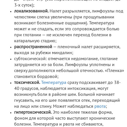
3-х суток);
локализованной.
Налет разрыхляется, лимфоузлы под
челюстями слегка увеличены (при прощупывании
возникают болезненные ощущения). Температура
может и не спадать, если это сопровождается болью
при глотании — не исключен переход болезни в
катаральную стадию;
распространенной
— пленочный налет расширяется,
выходя за рубежи миндалин;
субтоксической: отмечается недомогание, глотание
затрудняется из-за боли. Лимфоузлы уплотнены и
сверху дополняются небольшой отечностью. «Пленка»
становится бордовой;
токсической.
Температура
сразу подскакивает до 38-
40 градусов, наблюдается интоксикация, могут
возникнуть боли в районе шеи. Больной начинает
гнусавить, на его шее появляется отек, переходящий
на лицо или спину. Может наблюдаться
рвота
;
гипертоксической.
Это наиболее тяжелая форма,
фоном для которой часто выступают хронические
болезни. Температура и рвота не сбиваются,