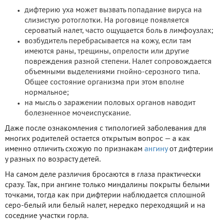
дифтерию уха может вызвать попадание вируса на
слизистую ротоглотки. На роговице появляется
сероватый налет, часто ощущается боль в лимфоузлах;
возбудитель перебрасывается на кожу, если там
имеются раны, трещины, опрелости или другие
повреждения разной степени. Налет сопровождается
объемными выделениями гнойно-серозного типа.
Общее состояние организма при этом вполне
нормальное;
на мысль о заражении половых органов наводит
болезненное мочеиспускание.
Даже после ознакомления с типологией заболевания для
многих родителей остается открытым вопрос — а как
именно отличить схожую по признакам
ангину
от дифтерии
у разных по возрасту детей.
На самом деле различия бросаются в глаза практически
сразу. Так, при ангине только миндалины покрыты белыми
точками, тогда как при дифтерии наблюдается сплошной
серо-белый или белый налет, нередко переходящий и на
соседние участки горла.