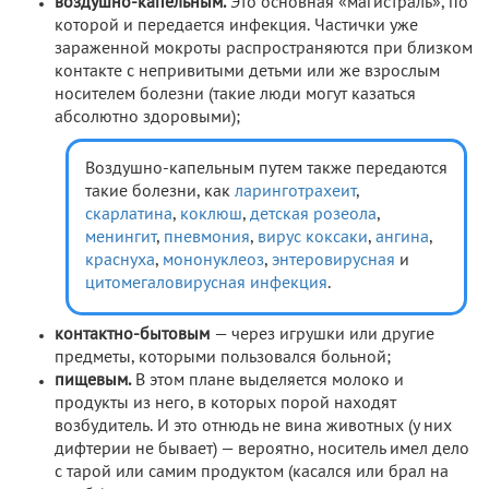
воздушно-капельным.
Это основная «магистраль», по
которой и передается инфекция. Частички уже
зараженной мокроты распространяются при близком
контакте с непривитыми детьми или же взрослым
носителем болезни (такие люди могут казаться
абсолютно здоровыми);
Воздушно-капельным путем также передаются
такие болезни, как
ларинготрахеит
,
скарлатина
,
коклюш
,
детская розеола
,
менингит
,
пневмония
,
вирус коксаки
,
ангина
,
краснуха
,
мононуклеоз
,
энтеровирусная
и
цитомегаловирусная инфекция
.
контактно-бытовым
— через игрушки или другие
предметы, которыми пользовался больной;
пищевым.
В этом плане выделяется молоко и
продукты из него, в которых порой находят
возбудитель. И это отнюдь не вина животных (у них
дифтерии не бывает) — вероятно, носитель имел дело
с тарой или самим продуктом (касался или брал на