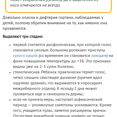
носа отмечаются не всегда.
Довольно опасна и дифтерия гортани, наблюдаемая у
детей, поэтому обратим внимание на то, как именно она
проявляется.
Выделяют три стадии:
первой считается дисфоническая, при которой голос
становится сиплым. Больному допекают приступы
сухого кашля
(со временем он становится
лающим
) на
фоне повышения температуры до +38. Эти признаки
видны уже на 2-3 сутки болезни;
стенотическая. Ребенок практически теряет голос,
четко слышно свистящее дыхание (причем вдох
ощутимо удлинен, что выражается в «просадке»
межреберного отдела). К исходу 2 дня может
проявиться еще и синюшность дермы;
если не принять меры, наступает асфиксический
период — упомянутые симптомы усиливаются. Кроме
того, учащается пульс, заметно расширены зрачки.
Отсутствие врачебной помощи чревато не только