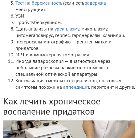
Тест на беременность
(если есть
задержка
менструации).
УЗИ.
Пробу туберкулином.
Сдать анализы на
уреаплазму
, микоплазму,
цитомегаловирус, герпес, гарднереллы, хламидии.
Гистеросальпингографию — рентген матки и
придатков.
МРТ и компьютерная томография.
Иногда лапароскопия — диагностика через
небольшие разрезы на животе с помощью
специальной оптической аппаратуры.
Консультация смежных специалистов, поскольку
симптомы похожи на
аппендицит
, перитонит и другие.
Как лечить хроническое
воспаление придатков