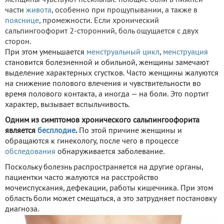
части
живота
, особенно при прощупывании, а также в
пояснице
, промежности. Если хронический
сальпингоофорит 2-сторонний, боль ощущается с двух
сторон.
При этом уменьшается
менструальный цикл
,
менструация
становится болезненной и обильной, женщины замечают
выделение характерных сгустков. Часто женщины жалуются
на снижение полового влечения и чувствительности во
время полового контакта, а иногда — на боли. Это портит
характер, вызывает вспыльчивость.
Одним из симптомов хронического сальпингоофорита
является
бесплодие
.
По этой причине женщины и
обращаются к гинекологу, после чего в процессе
обследования
обнаруживается заболевание.
Поскольку болезнь распространяется на другие органы,
пациентки часто жалуются на расстройство
мочеиспускания, дефекации, работы кишечника. При этом
область боли может смещаться, а это затрудняет постановку
диагноза.