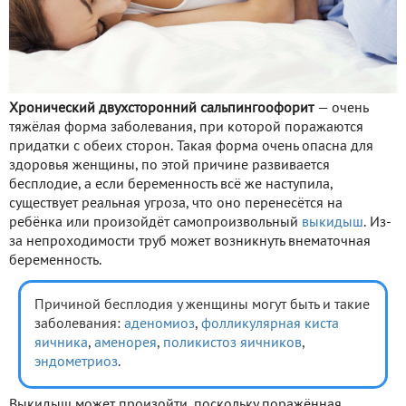
Хронический двухсторонний сальпингоофорит
— очень
тяжёлая форма заболевания, при которой поражаются
придатки с обеих сторон. Такая форма очень опасна для
здоровья женщины, по этой причине развивается
бесплодие, а если беременность всё же наступила,
существует реальная угроза, что оно перенесётся на
ребёнка или произойдёт самопроизвольный
выкидыш
. Из-
за непроходимости труб может возникнуть внематочная
беременность.
Причиной бесплодия у женщины могут быть и такие
заболевания:
аденомиоз
,
фолликулярная киста
яичника
,
аменорея
,
поликистоз яичников
,
эндометриоз
.
Выкидыш может произойти, поскольку поражённая