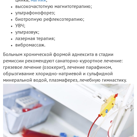
цинка,
магния
;
высокочастотную магнитотерапию;
ультрафонофорез;
биотропную рефлексотерапию;
УВЧ;
ультразвук;
лазерная терапия;
вибромассаж.
Больным хронической формой аднексита в стадии
ремиссии рекомендуют санаторно-курортное лечение:
грязевое лечение (озокерит), лечение парафином,
обрызгивание хлоридно-натриевой и сульфидной
минеральной водой, плазмаферез, лечебную гимнастику.