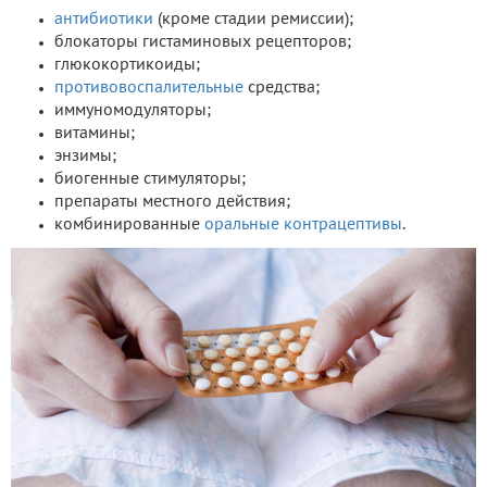
антибиотики
(кроме стадии ремиссии);
блокаторы гистаминовых рецепторов;
глюкокортикоиды;
противовоспалительные
средства;
иммуномодуляторы;
витамины;
энзимы;
биогенные стимуляторы;
препараты местного действия;
комбинированные
оральные контрацептивы
.