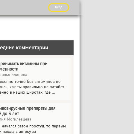
вход
едние комментарии
принимать витамины при
менности
талья Блинова
ршенно точно без витаминов не
ись, как ты правильно не питайся.
енно в наших широтах, где
...
ивовирусные препараты для
й до 3 лет
ия Могилевцева
 начался сезон простуд, то первым
 пошла в аптеку за