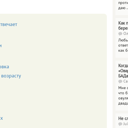
прот
даю
.
Как 
отвечает
бере
Ол
Любы
и
отве
как 
Когд
овка
«Ова
 возрасту
БАДа
Св
Мне 
что 
овул
двад
ях
Не с
Jui