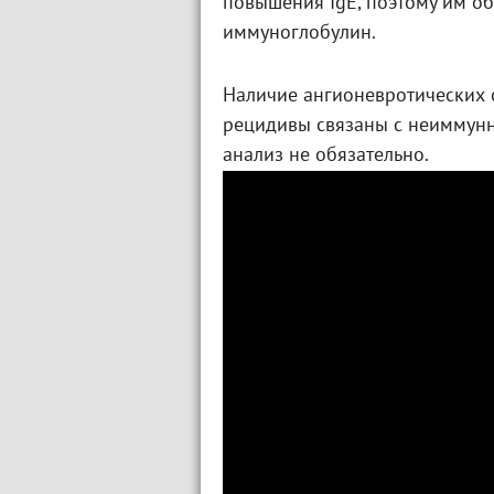
повышения IgE, поэтому им об
иммуноглобулин.
Наличие ангионевротических 
рецидивы связаны с неиммунн
анализ не обязательно.