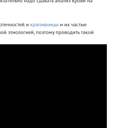
язательно надо сдавать анализ крови на
отечностей и
крапивницы
и их частые
ой этиологией, поэтому проводить такой