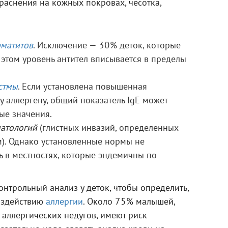
раснения на кожных покровах, чесотка,
рматитов
. Исключение — 30% деток, которые
и этом уровень антител вписывается в пределы
стмы
. Если установлена повышенная
у аллергену, общий показатель IgE может
ые значения.
патологий
(глистных инвазий, определенных
. Однако установленные нормы не
 в местностях, которые эндемичны по
онтрольный анализ у деток, чтобы определить,
оздействию
аллергии
. Около 75% малышей,
 аллергических недугов, имеют риск