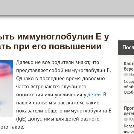
ыть иммуноглобулин E у
ать при его повышении
Посл
Далеко не все родители знают, что
Как 
бере
представляет собой иммуноглобулин E.
На
Однако в последнее время довольно
Сове
часто встречаются случаи его
обойт
Особ
понижения или увеличения у
детей
. В
нашей статье мы расскажем, какие
Прот
показатели общего иммуноглобулина Е
дете
(IgE) допустимы для детей разного
Юл
Когда
это такое.
делом