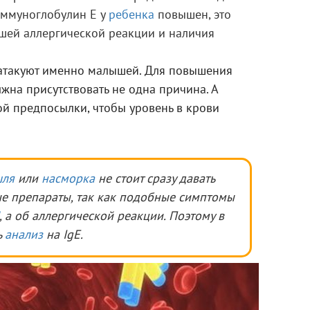
иммуноглобулин Е у
ребенка
повышен, это
шей аллергической реакции и наличия
атакуют именно малышей. Для повышения
лжна присутствовать не одна причина. А
ой предпосылки, чтобы уровень в крови
шля
или
насморка
не стоит сразу давать
е препараты, так как подобные симптомы
, а об аллергической реакции. Поэтому в
ь
анализ
на IgE.