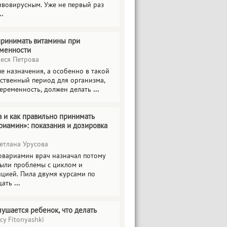
ивовирусным. Уже не первый раз
..
принимать витамины при
менности
еся Петрова
е назначения, а особенно в такой
тственный период для организма,
беременность, должен делать
...
а и как правильно принимать
риамин»: показания и дозировка
етлана Урусова
овариамин врач назначал потому
были проблемы с циклом и
яцией. Пила двумя курсами по
цать
...
лушается ребенок, что делать
cy Fitonyashki