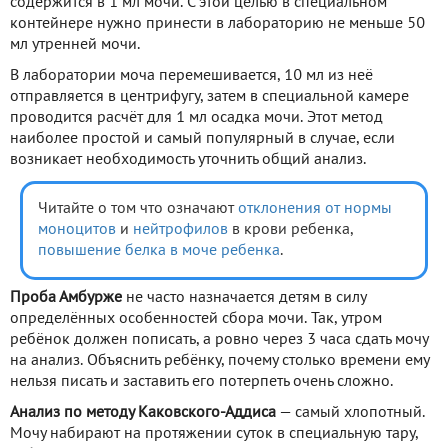
содержится в 1 мл мочи. С этой целью в специальном
контейнере нужно принести в лабораторию не меньше 50
мл утренней мочи.
В лаборатории моча перемешивается, 10 мл из неё
отправляется в центрифугу, затем в специальной камере
проводится расчёт для 1 мл осадка мочи. Этот метод
наиболее простой и самый популярный в случае, если
возникает необходимость уточнить общий анализ.
Читайте о том что означают
отклонения
от нормы
моноцитов
и
нейтрофилов
в крови ребенка,
повышение белка в моче ребенка
.
Проба Амбурже
не часто назначается детям в силу
определённых особенностей сбора мочи. Так, утром
ребёнок должен пописать, а ровно через 3 часа сдать мочу
на анализ. Объяснить ребёнку, почему столько времени ему
нельзя писать и заставить его потерпеть очень сложно.
Анализ по методу Каковского-Аддиса
— самый хлопотный.
Мочу набирают на протяжении суток в специальную тару,