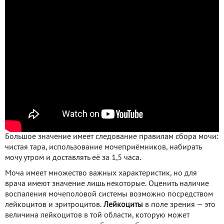
Большое значение имеет следование правилам сбора мочи:
чистая тара, использование мочеприёмников, набирать
мочу утром и доставлять её за 1,5 часа.
Моча имеет множество важных характеристик, но для
врача имеют значение лишь некоторые. Оценить наличие
воспаления мочеполовой системы возможно посредством
лейкоцитов и эритроцитов.
Лейкоциты
в поле зрения — это
величина лейкоцитов в той области, которую может