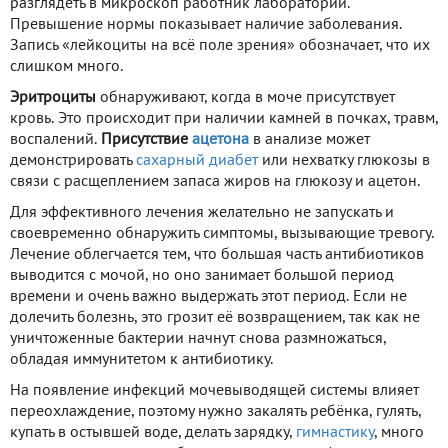
разглядеть в микроскоп работник лаборатории.
Превышение нормы показывает наличие заболевания.
Запись «лейкоциты на всё поле зрения» обозначает, что их
слишком много.
Эритроциты
обнаруживают, когда в моче присутствует
кровь. Это происходит при наличии камней в почках, травм,
воспалений.
Присутствие
ацетона
в анализе может
демонстрировать
сахарный диабет
или нехватку глюкозы в
связи с расщеплением запаса жиров на глюкозу и ацетон.
Для эффективного лечения желательно не запускать и
своевременно обнаружить симптомы, вызывающие тревогу.
Лечение облегчается тем, что большая часть антибиотиков
выводится с мочой, но оно занимает большой период
времени и очень важно выдержать этот период. Если не
долечить болезнь, это грозит её возвращением, так как не
уничтоженные бактерии начнут снова размножаться,
обладая иммунитетом к антибиотику.
На появление инфекций мочевыводящей системы влияет
переохлаждение, поэтому нужно закалять ребёнка, гулять,
купать в остывшей воде, делать зарядку,
гимнастику
, много