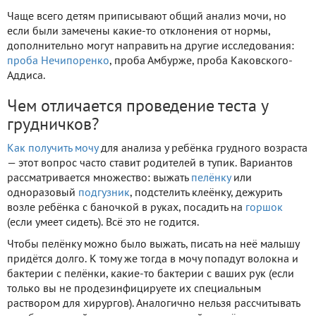
Чаще всего детям приписывают общий анализ мочи, но
если были замечены какие-то отклонения от нормы,
дополнительно могут направить на другие исследования:
проба Нечипоренко
, проба Амбурже, проба Каковского-
Аддиса.
Чем отличается проведение теста у
грудничков?
Как получить мочу
для анализа у ребёнка грудного возраста
— этот вопрос часто ставит родителей в тупик. Вариантов
рассматривается множество: выжать
пелёнку
или
одноразовый
подгузник
, подстелить клеёнку, дежурить
возле ребёнка с баночкой в руках, посадить на
горшок
(если умеет сидеть). Всё это не годится.
Чтобы пелёнку можно было выжать, писать на неё малышу
придётся долго. К тому же тогда в мочу попадут волокна и
бактерии с пелёнки, какие-то бактерии с ваших рук (если
только вы не продезинфицируете их специальным
раствором для хирургов). Аналогично нельзя рассчитывать