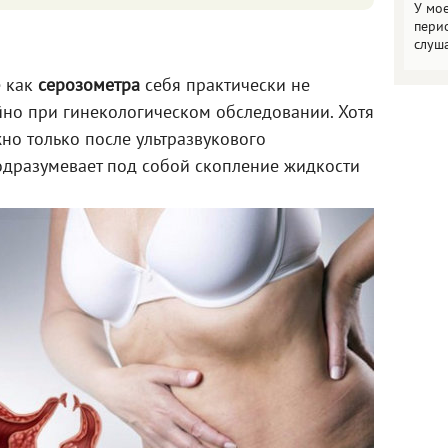
У мо
пери
слуш
е как
серозометра
себя практически не
йно при гинекологическом обследовании. Хотя
но только после ультразвукового
одразумевает под собой скопление жидкости