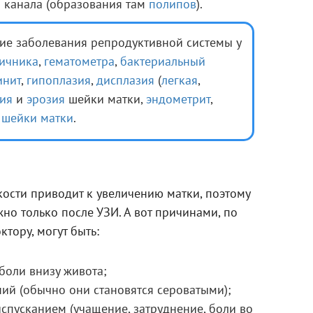
 канала (образования там
полипов
).
кие заболевания репродуктивной системы у
яичника
,
гематометра
,
бактериальный
инит
,
гипоплазия
,
дисплазия
(
легкая
,
ия
и
эрозия
шейки матки,
эндометрит
,
 шейки матки
.
ости приводит к увеличению матки, поэтому
но только после УЗИ. А вот причинами, по
ктору, могут быть:
боли внизу живота;
ий (обычно они становятся сероватыми);
пусканием (учащение, затруднение, боли во