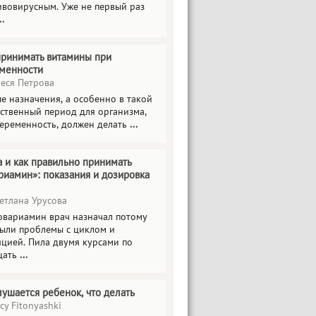
ивовирусным. Уже не первый раз
..
принимать витамины при
менности
еся Петрова
е назначения, а особенно в такой
тственный период для организма,
беременность, должен делать
...
а и как правильно принимать
риамин»: показания и дозировка
етлана Урусова
овариамин врач назначал потому
были проблемы с циклом и
яцией. Пила двумя курсами по
цать
...
лушается ребенок, что делать
cy Fitonyashki