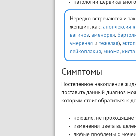
патологии цервикального
Нередко встречаются и та
женщин, как:
апоплексия 
вагиноз
,
аменорея
,
бартол
умереная
и
тежелая
),
эктоп
лейкоплакия
,
миома
,
киста
Симптомы
Постепенное накопление жидк
поставить данный диагноз мож
которым стоит обратиться к до
ноющие, не проходящие 
изменения цвета выделен
любые проблемы с мочеис