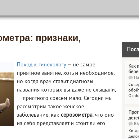
ометра: признаки,
Посл
Поход к гинекологу
— не самое
Как 
бере
приятное занятие, хоть и необходимое,
На
но когда врач ставит диагнозы,
Сове
названия которых вы даже не слышали,
обойт
Особ
— приятного совсем мало. Сегодня мы
рассмотрим такое женское
Прот
заболевание, как
серозометра
, что оно
дете
из себя представляет и стоит ли его
Юл
Когда
делом