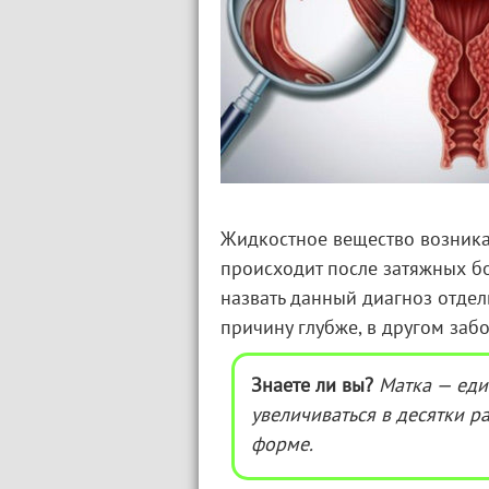
Жидкостное вещество возникае
происходит после затяжных бо
назвать данный диагноз отде
причину глубже, в другом заб
Знаете ли вы?
Матка — еди
увеличиваться в десятки р
форме.