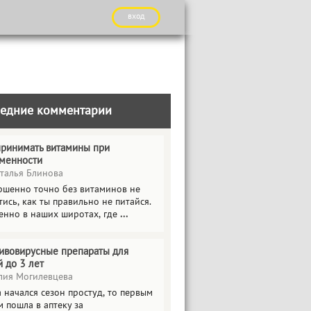
вход
едние комментарии
принимать витамины при
менности
талья Блинова
ршенно точно без витаминов не
ись, как ты правильно не питайся.
енно в наших широтах, где
...
ивовирусные препараты для
й до 3 лет
ия Могилевцева
 начался сезон простуд, то первым
 пошла в аптеку за