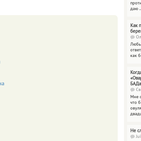
прот
даю
.
Как 
бере
Ол
Любы
отве
как 
я
Когд
«Ова
на
БАДа
Св
Мне 
что 
овул
двад
Не с
Jui